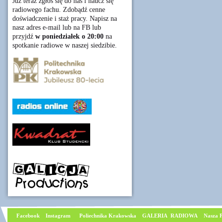
Już teraz zgłoś się do nas i naucz się
radiowego fachu. Zdobądź cenne
doświadczenie i staż pracy. Napisz na
nasz adres e-mail lub na FB lub
przyjdź
w poniedziałek o 20:00
na
spotkanie radiowe w naszej siedzibie.
Facebook
I
nstagram
Poliechnika Krakowska
GALERIA RADIOWA
Nasza P