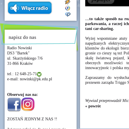
…to także sposób na roz
parkowania, a raczej ic
tani car-sharing.
napisz do nas
Wyżej wspomniane atuty 
napędzanych elektryczny
Radio Nowinki
klientów do ekologii bier
gronie co cieszy są też P
DS3 "Bartek"
skalę światową pojazd, k
ul. Skarżyńskiego 7/6
obecnych mozliwości te
31-866 Kraków
innowacyjnośc i polska my
tel.: 12 648-25-71
Zapraszamy do wysłucha
e-mail: nowinki@pk.edu.pl
prezesem zarządu Triggo 
Obserwuj nas na:
Wywiad przeprowadził Mich
« powrót
ZOSTAŃ JEDNYM Z NAS !!