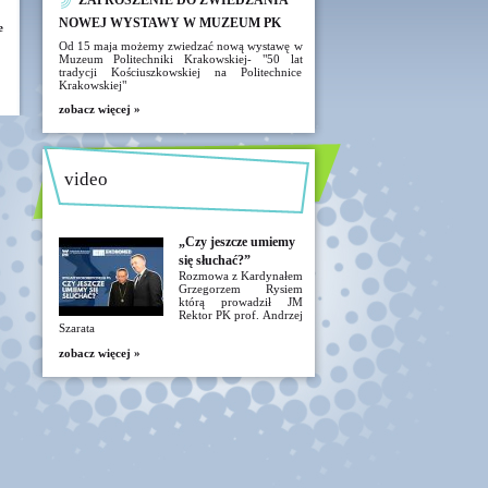
ZAPROSZENIE DO ZWIEDZANIA
NOWEJ WYSTAWY W MUZEUM PK
e
Od 15 maja możemy zwiedzać nową wystawę w
Muzeum Politechniki Krakowskiej- "50 lat
tradycji Kościuszkowskiej na Politechnice
Krakowskiej"
zobacz więcej »
video
„Czy jeszcze umiemy
się słuchać?”
Rozmowa z Kardynałem
Grzegorzem Rysiem
którą prowadził JM
Rektor PK prof. Andrzej
Szarata
zobacz więcej »