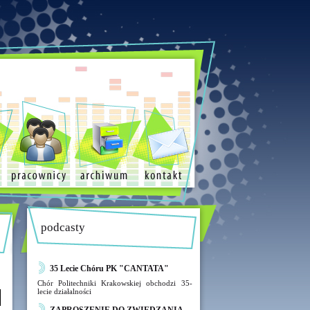
podcasty
35 Lecie Chóru PK "CANTATA"
Chór Politechniki Krakowskiej obchodzi 35-
lecie działalności