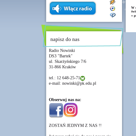
W ś
świ
« p
napisz do nas
Radio Nowinki
DS3 "Bartek"
ul. Skarżyńskiego 7/6
31-866 Kraków
tel.: 12 648-25-71
e-mail: nowinki@pk.edu.pl
Obserwuj nas na:
ZOSTAŃ JEDNYM Z NAS !!