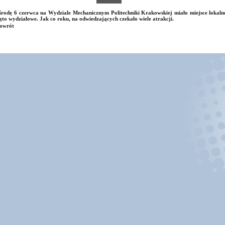
rodę 6 czerwca na Wydziale Mechanicznym Politechniki Krakowskiej miało miejsce lokaln
ęto wydziałowe. Jak co roku, na odwiedzających czekało wiele atrakcji.
owrót