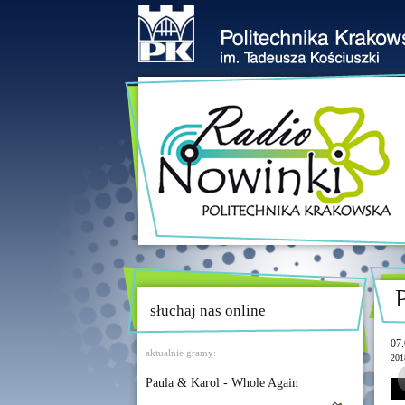
słuchaj nas online
07.
aktualnie gramy:
201
Paula & Karol - Whole Again