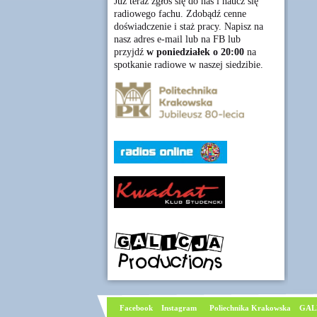
Już teraz zgłoś się do nas i naucz się
radiowego fachu. Zdobądź cenne
doświadczenie i staż pracy. Napisz na
nasz adres e-mail lub na FB lub
przyjdź
w poniedziałek o 20:00
na
spotkanie radiowe w naszej siedzibie.
Facebook
I
nstagram
Poliechnika Krakowska
GAL