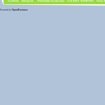
Facebook
I
nstagram
Poliechnika Krakowska
GALERIA RADIOWA
Nasza P
OpenPartners
Powered by