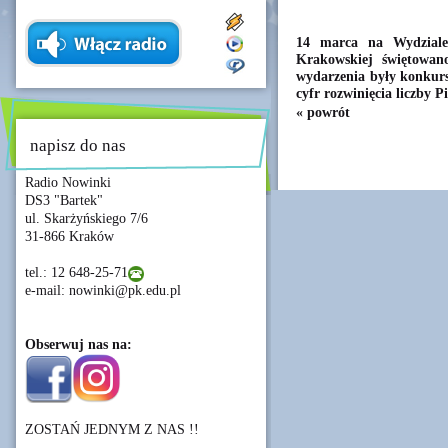
14 marca na Wydziale 
Krakowskiej świętowan
wydarzenia były konkurs
cyfr rozwinięcia liczby Pi
« powrót
napisz do nas
Radio Nowinki
DS3 "Bartek"
ul. Skarżyńskiego 7/6
31-866 Kraków
tel.: 12 648-25-71
e-mail: nowinki@pk.edu.pl
Obserwuj nas na:
ZOSTAŃ JEDNYM Z NAS !!