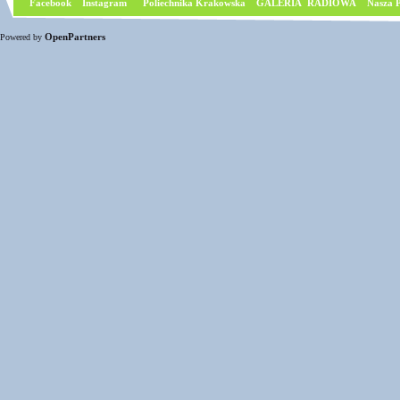
Facebook
I
nstagram
Poliechnika Krakowska
GALERIA RADIOWA
Nasza P
OpenPartners
Powered by