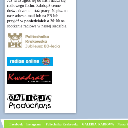
Już teraz zgłoś się do nas i naucz się
radiowego fachu. Zdobądź cenne
doświadczenie i staż pracy. Napisz na
nasz adres e-mail lub na FB lub
przyjdź
w poniedziałek o 20:00
na
spotkanie radiowe w naszej siedzibie.
Facebook
I
nstagram
Poliechnika Krakowska
GALERIA RADIOWA
Nasza P