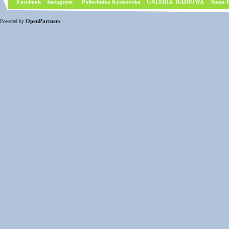
Facebook
I
nstagram
Poliechnika Krakowska
GALERIA RADIOWA
Nasza P
OpenPartners
Powered by