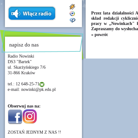
Przez lata działalności
skład redakcji cyklicz
pracy w „Nowinkach" ko
Zapraszamy do wysłuchan
« powrót
napisz do nas
Radio Nowinki
DS3 "Bartek"
ul. Skarżyńskiego 7/6
31-866 Kraków
tel.: 12 648-25-71
e-mail: nowinki@pk.edu.pl
Obserwuj nas na:
ZOSTAŃ JEDNYM Z NAS !!