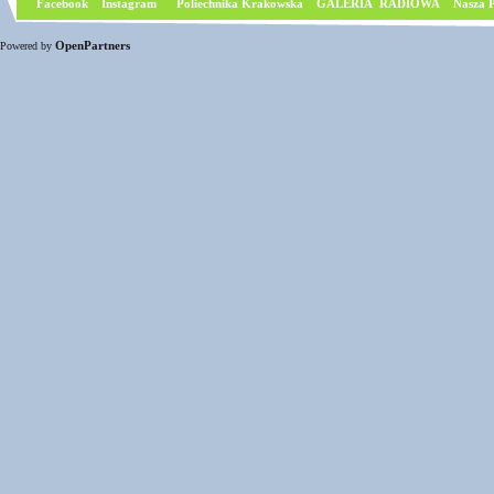
Facebook
I
nstagram
Poliechnika Krakowska
GALERIA RADIOWA
Nasza P
OpenPartners
Powered by