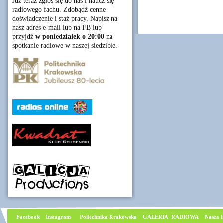
Już teraz zgłoś się do nas i naucz się
radiowego fachu. Zdobądź cenne
doświadczenie i staż pracy. Napisz na
nasz adres e-mail lub na FB lub
przyjdź
w poniedziałek o 20:00
na
spotkanie radiowe w naszej siedzibie.
Facebook
I
nstagram
Poliechnika Krakowska
GALERIA RADIOWA
Nasza P