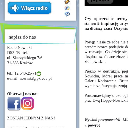
Czy opuszczone tereny
stanowić inspirację art
na dłuższy czas? Oczywiśc
napisz do nas
Postęp niesie ze sobą nie 
przedmiotowe podejście do
Radio Nowinki
w rozwoju. Co dzieje się
DS3 "Bartek"
eksploatować dane złoże, 
ul. Skarżyńskiego 7/6
złomowisk…
31-866 Kraków
Piękno w destrukcji, pi
tel.: 12 648-25-71
Nowicka, której prace 
e-mail: nowinki@pk.edu.pl
Galerii Kotłowania. Brut
wymiarze fascynują swoją 
Obserwuj nas na:
Porozmawiajmy o ekologii
prac Ewą Hoppe-Nowickią
ZOSTAŃ JEDNYM Z NAS !!
Wywiad przeprowadził: Mic
« powrót