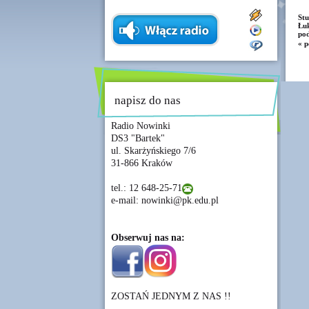
St
Łu
pod
« p
napisz do nas
Radio Nowinki
DS3 "Bartek"
ul. Skarżyńskiego 7/6
31-866 Kraków
tel.: 12 648-25-71
e-mail: nowinki@pk.edu.pl
Obserwuj nas na:
ZOSTAŃ JEDNYM Z NAS !!