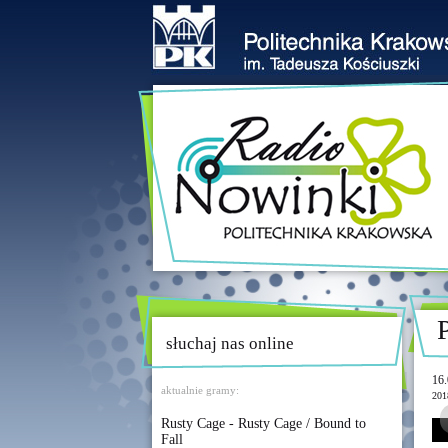
słuchaj nas online
16.
aktualnie gramy:
201
Rusty Cage - Rusty Cage / Bound to
Fall