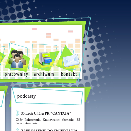
podcasty
35 Lecie Chóru PK "CANTATA"
Chór Politechniki Krakowskiej obchodzi 35-
lecie działalności