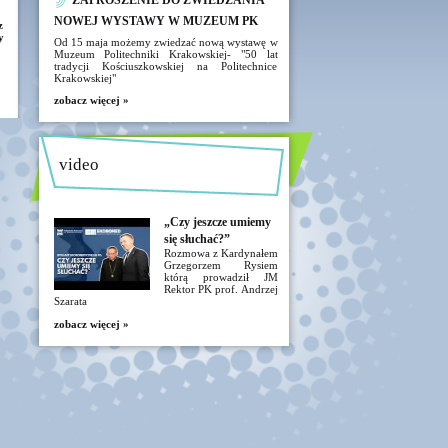
ZAPROSZENIE DO ZWIEDZANIA
NOWEJ WYSTAWY W MUZEUM PK
z
y
Od 15 maja możemy zwiedzać nową wystawę w
Muzeum Politechniki Krakowskiej- "50 lat
tradycji Kościuszkowskiej na Politechnice
Krakowskiej"
zobacz więcej »
video
„Czy jeszcze umiemy
się słuchać?”
Rozmowa z Kardynałem
Grzegorzem Rysiem
którą prowadził JM
Rektor PK prof. Andrzej
Szarata
zobacz więcej »