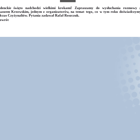
udenckie święto nadchodzi wielkimi krokami! Zapraszamy do wysłuchania rozmowy 
kaszem Krzowskim, jednym z organizatorów, na temat tego, co w tym roku doświadczym
czas Czyżynaliów. Pytania zadawał Rafał Roszczuk.
owrót