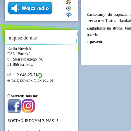
Zachęcamy do zapoznani
czerwcu w Teatrze Baraka
Zaglądajcie na stronę: te
fref=ts
napisz do nas
« powrót
Radio Nowinki
DS3 "Bartek"
ul. Skarżyńskiego 7/6
31-866 Kraków
tel.: 12 648-25-71
e-mail: nowinki@pk.edu.pl
Obserwuj nas na:
ZOSTAŃ JEDNYM Z NAS !!