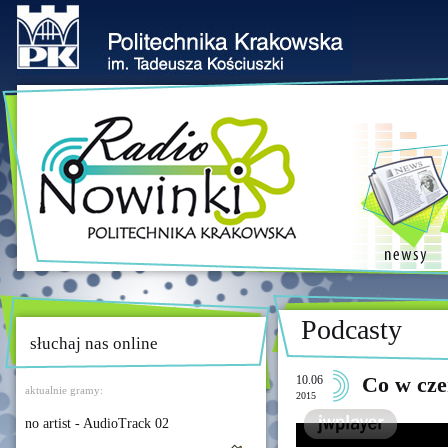
Podcasty
słuchaj nas online
10.06
Co w cze
aktualnie gramy:
2015
no artist - AudioTrack 02