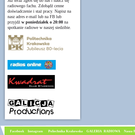
Już teraz zgłoś się do nas i naucz się
radiowego fachu. Zdobądź cenne
doświadczenie i staż pracy. Napisz na
nasz adres e-mail lub na FB lub
przyjdź
w poniedziałek o 20:00
na
spotkanie radiowe w naszej siedzibie.
Facebook
I
nstagram
Poliechnika Krakowska
GALERIA RADIOWA
Nasza P