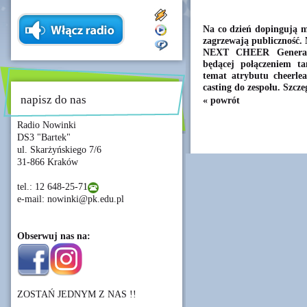
Na co dzień dopingują m
zagrzewają publiczność.
NEXT CHEER Generatio
będącej połączeniem t
temat atrybutu cheerlea
casting do zespołu. Szcz
napisz do nas
« powrót
Radio Nowinki
DS3 "Bartek"
ul. Skarżyńskiego 7/6
31-866 Kraków
tel.: 12 648-25-71
e-mail: nowinki@pk.edu.pl
Obserwuj nas na:
ZOSTAŃ JEDNYM Z NAS !!