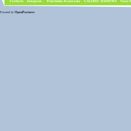
Facebook
I
nstagram
Poliechnika Krakowska
GALERIA RADIOWA
Nasza P
OpenPartners
Powered by