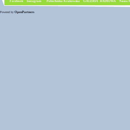
Facebook
I
nstagram
Poliechnika Krakowska
GALERIA RADIOWA
Nasza P
OpenPartners
Powered by