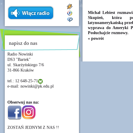
Michał Lebiest rozmawi
Skupień, która pos
latynoamerykańską przekł
wyprawa do Ameryki Poł
Posłuchajcie rozmowy.
« powrót
napisz do nas
Radio Nowinki
DS3 "Bartek"
ul. Skarżyńskiego 7/6
31-866 Kraków
tel.: 12 648-25-71
e-mail: nowinki@pk.edu.pl
Obserwuj nas na:
ZOSTAŃ JEDNYM Z NAS !!