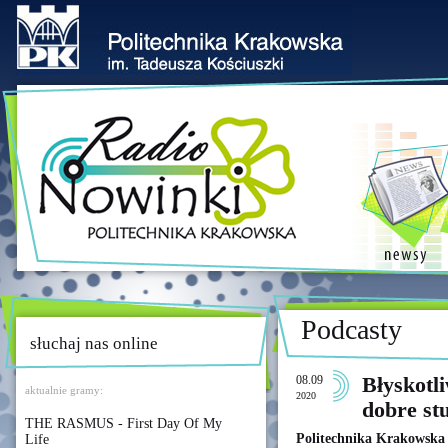
Podcasty
słuchaj nas online
08.09
Błyskotl
aktualnie gramy:
2020
dobre st
THE RASMUS - First Day Of My
Politechnika Krakowska t
Life