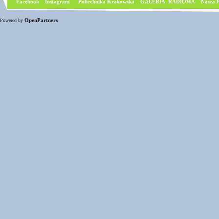
Facebook
I
nstagram
Poliechnika Krakowska
GALERIA RADIOWA
Nasza P
OpenPartners
Powered by