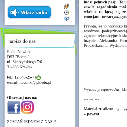
ludzi pełnych pasji. To u
zawiłe zagadnienia mo
właśnie tu łączą się z
emocjami towarzyszący
Prawda, że to wszystko b
wrodzoną podejrzliwości
zgrabne rekrutacyjne hasł
inżynier Aleksandra Fa
napisz do nas
Prodziekana na Wydziale 
Radio Nowinki
DS3 "Bartek"
ul. Skarżyńskiego 7/6
31-866 Kraków
tel.: 12 648-25-71
e-mail: nowinki@pk.edu.pl
Wywiad przeprowadził: Mic
Obserwuj nas na:
--- --- ---
Materiał zrealizowany pr
« powrót
ZOSTAŃ JEDNYM Z NAS !!