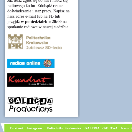
Już teraz zgłoś się do nas i naucz się
radiowego fachu. Zdobądź cenne
doświadczenie i staż pracy. Napisz na
nasz adres e-mail lub na FB lub
przyjdź
w poniedziałek o 20:00
na
spotkanie radiowe w naszej siedzibie.
Facebook
I
nstagram
Poliechnika Krakowska
GALERIA RADIOWA
Nasza P