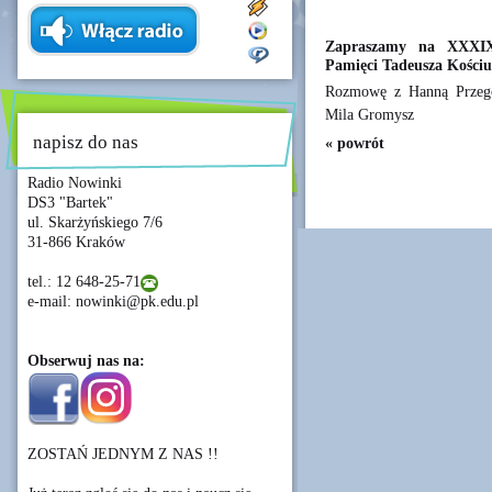
Zapraszamy na XXXIX
Pamięci Tadeusza Kościu
Rozmowę z Hanną Przegon
Mila Gromysz
napisz do nas
« powrót
Radio Nowinki
DS3 "Bartek"
ul. Skarżyńskiego 7/6
31-866 Kraków
tel.: 12 648-25-71
e-mail: nowinki@pk.edu.pl
Obserwuj nas na:
ZOSTAŃ JEDNYM Z NAS !!