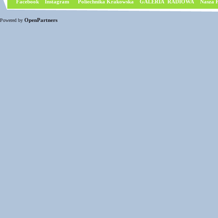
Facebook
I
nstagram
Poliechnika Krakowska
GALERIA RADIOWA
Nasza P
OpenPartners
Powered by