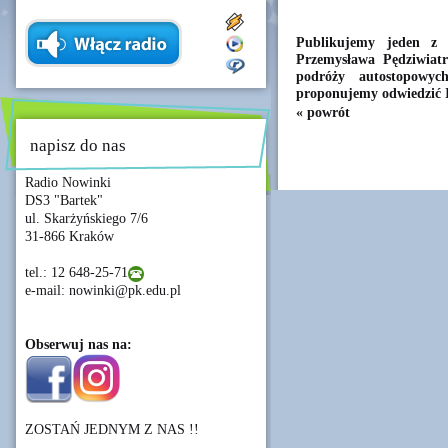
Publikujemy jeden z 
Przemysława Pędziwiatr
podróży autostopowy
proponujemy odwiedzić I
« powrót
napisz do nas
Radio Nowinki
DS3 "Bartek"
ul. Skarżyńskiego 7/6
31-866 Kraków
tel.: 12 648-25-71
e-mail: nowinki@pk.edu.pl
Obserwuj nas na:
ZOSTAŃ JEDNYM Z NAS !!