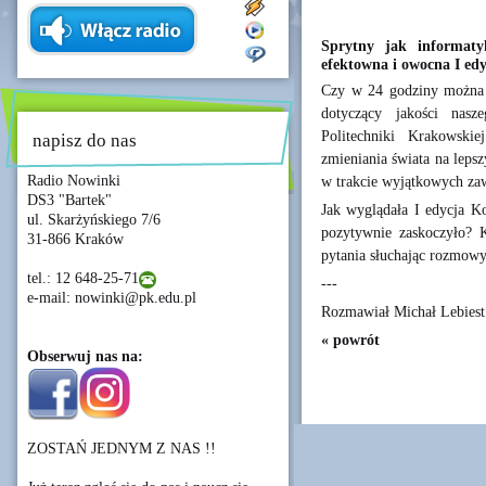
Sprytny jak informat
efektowna i owocna I ed
Czy w 24 godziny można 
dotyczący jakości nasz
Politechniki Krakowskie
napisz do nas
zmieniania świata na leps
Radio Nowinki
w trakcie wyjątkowych z
DS3 "Bartek"
Jak wyglądała I edycja Ko
ul. Skarżyńskiego 7/6
pozytywnie zaskoczyło? 
31-866 Kraków
pytania słuchając rozmow
tel.: 12 648-25-71
---
e-mail: nowinki@pk.edu.pl
Rozmawiał Michał Lebiest
« powrót
Obserwuj nas na:
ZOSTAŃ JEDNYM Z NAS !!