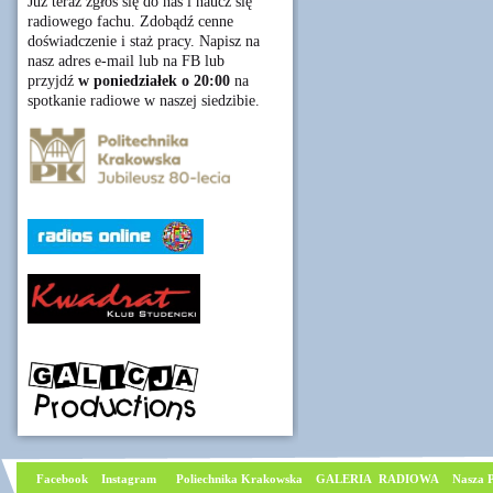
Już teraz zgłoś się do nas i naucz się
radiowego fachu. Zdobądź cenne
doświadczenie i staż pracy. Napisz na
nasz adres e-mail lub na FB lub
przyjdź
w poniedziałek o 20:00
na
spotkanie radiowe w naszej siedzibie.
Facebook
I
nstagram
Poliechnika Krakowska
GALERIA RADIOWA
Nasza P