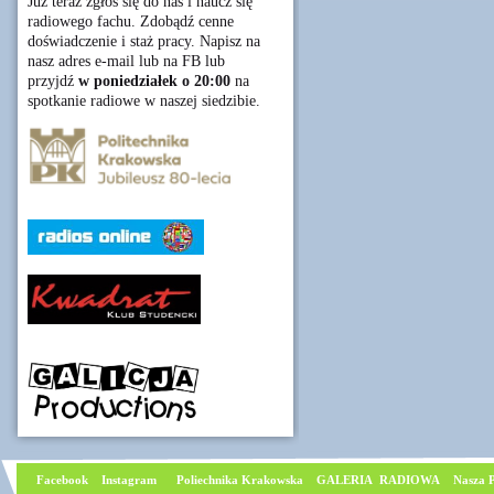
Już teraz zgłoś się do nas i naucz się
radiowego fachu. Zdobądź cenne
doświadczenie i staż pracy. Napisz na
nasz adres e-mail lub na FB lub
przyjdź
w poniedziałek o 20:00
na
spotkanie radiowe w naszej siedzibie.
Facebook
I
nstagram
Poliechnika Krakowska
GALERIA RADIOWA
Nasza P