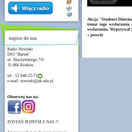
Akcja "Studenci Dziecio
temat tego wydarzenia 
wydarzenia. Wypytywał 
« powrót
napisz do nas
Radio Nowinki
DS3 "Bartek"
ul. Skarżyńskiego 7/6
31-866 Kraków
tel.: 12 648-25-71
e-mail: nowinki@pk.edu.pl
Obserwuj nas na:
ZOSTAŃ JEDNYM Z NAS !!