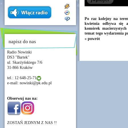
Po raz kolejny na teren
kwietnia odbywa się a
komórek macierzystyc
temat tego wydarzenia p
« powrót
napisz do nas
Radio Nowinki
DS3 "Bartek"
ul. Skarżyńskiego 7/6
31-866 Kraków
tel.: 12 648-25-71
e-mail: nowinki@pk.edu.pl
Obserwuj nas na:
ZOSTAŃ JEDNYM Z NAS !!