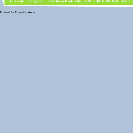
Facebook
I
nstagram
Poliechnika Krakowska
GALERIA RADIOWA
Nasza P
OpenPartners
Powered by