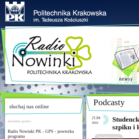
Podcasty
słuchaj nas online
21.04
Studenck
aktualnie gramy:
2016
szpiku i
Radio Nowinki PK - GPS - powtorka
programu