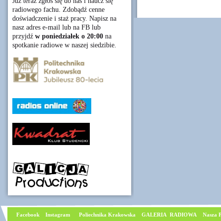
Już teraz zgłoś się do nas i naucz się
radiowego fachu. Zdobądź cenne
doświadczenie i staż pracy. Napisz na
nasz adres e-mail lub na FB lub
przyjdź
w poniedziałek o 20:00
na
spotkanie radiowe w naszej siedzibie.
Facebook
I
nstagram
Poliechnika Krakowska
GALERIA RADIOWA
Nasza P