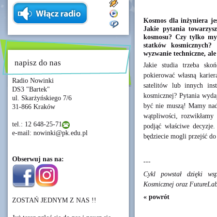
Kosmos dla inżyniera je
Jakie pytania towarzys
kosmosu? Czy tylko myś
statków kosmicznych? 
wyzwanie techniczne, ale 
napisz do nas
Jakie studia trzeba sko
pokierować własną karier
Radio Nowinki
satelitów lub innych in
DS3 "Bartek"
kosmicznej? Pytania wydaj
ul. Skarżyńskiego 7/6
być nie muszą! Mamy nadz
31-866 Kraków
wątpliwości, rozwikłamy
tel.: 12 648-25-71
podjąć właściwe decyzje
e-mail: nowinki@pk.edu.pl
będziecie mogli przejść 
Obserwuj nas na:
---
Cykl powstał dzięki wsp
Kosmicznej oraz FutureLa
« powrót
ZOSTAŃ JEDNYM Z NAS !!