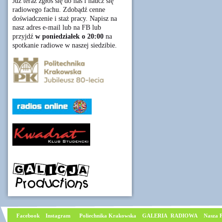
Już teraz zgłoś się do nas i naucz się
radiowego fachu. Zdobądź cenne
doświadczenie i staż pracy. Napisz na
nasz adres e-mail lub na FB lub
przyjdź
w poniedziałek o 20:00
na
spotkanie radiowe w naszej siedzibie.
Facebook
I
nstagram
Poliechnika Krakowska
GALERIA RADIOWA
Nasza P