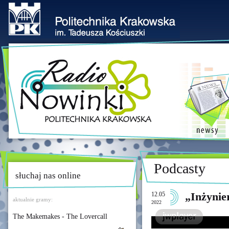
Podcasty
słuchaj nas online
12.05
„Inżynier
aktualnie gramy:
2022
The Makemakes - The Lovercall