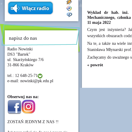
Wykład dr hab. inż. 
Mechanicznego, członka 
11 maja 2022
Czym jest inżynieria? 
wszystkich obszarach codz
napisz do nas
Na te, a także na wiele i
Radio Nowinki
Stanisława Młynarski prof
DS3 "Bartek"
Zachęcamy do uważnego s
ul. Skarżyńskiego 7/6
« powrót
31-866 Kraków
tel.: 12 648-25-71
e-mail: nowinki@pk.edu.pl
Obserwuj nas na:
ZOSTAŃ JEDNYM Z NAS !!