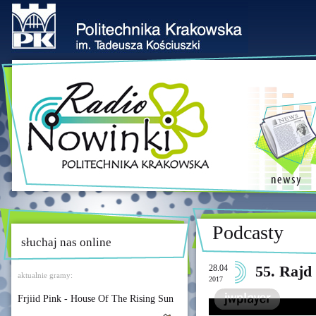
Podcasty
słuchaj nas online
28.04
55. Rajd
aktualnie gramy:
2017
Frjiid Pink - House Of The Rising Sun