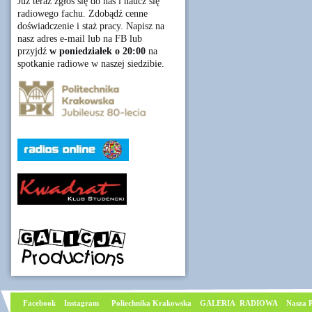
Już teraz zgłoś się do nas i naucz się
radiowego fachu. Zdobądź cenne
doświadczenie i staż pracy. Napisz na
nasz adres e-mail lub na FB lub
przyjdź
w poniedziałek o 20:00
na
spotkanie radiowe w naszej siedzibie.
Facebook
I
nstagram
Poliechnika Krakowska
GALERIA RADIOWA
Nasza P