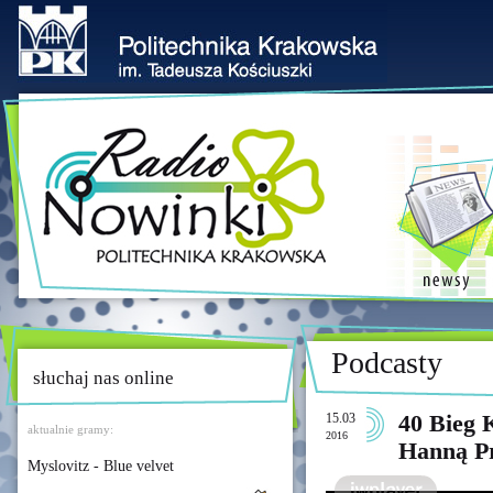
Podcasty
słuchaj nas online
15.03
40 Bieg 
aktualnie gramy:
2016
Hanną P
Myslovitz - Blue velvet