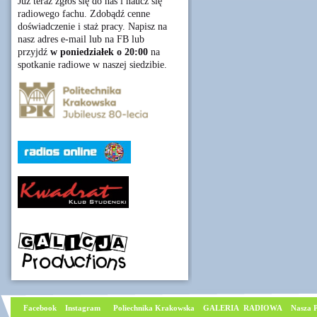
Już teraz zgłoś się do nas i naucz się
radiowego fachu. Zdobądź cenne
doświadczenie i staż pracy. Napisz na
nasz adres e-mail lub na FB lub
przyjdź
w poniedziałek o 20:00
na
spotkanie radiowe w naszej siedzibie.
Facebook
I
nstagram
Poliechnika Krakowska
GALERIA RADIOWA
Nasza P