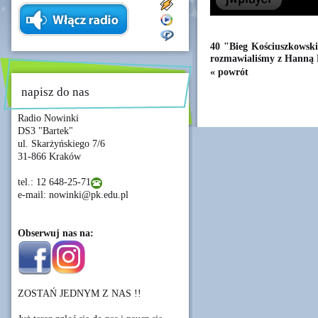
40 "Bieg Kościuszkowski
rozmawialiśmy z Hanną 
« powrót
napisz do nas
Radio Nowinki
DS3 "Bartek"
ul. Skarżyńskiego 7/6
31-866 Kraków
tel.: 12 648-25-71
e-mail: nowinki@pk.edu.pl
Obserwuj nas na:
ZOSTAŃ JEDNYM Z NAS !!