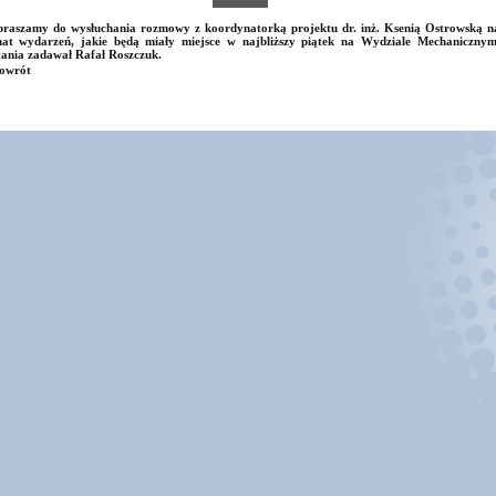
raszamy do wysłuchania rozmowy z koordynatorką projektu dr. inż. Ksenią Ostrowską n
at wydarzeń, jakie będą miały miejsce w najbliższy piątek na Wydziale Mechanicznym
ania zadawał Rafał Roszczuk.
owrót