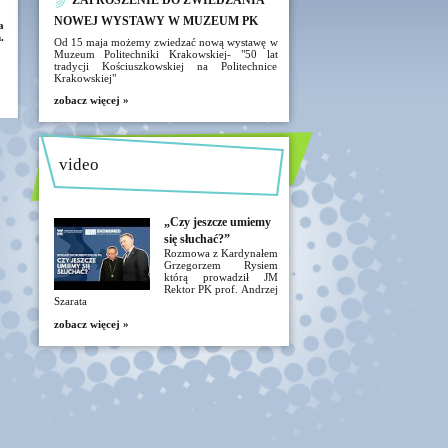
ZAPROSZENIE DO ZWIEDZANIA
NOWEJ WYSTAWY W MUZEUM PK
a
.
Od 15 maja możemy zwiedzać nową wystawę w
Muzeum Politechniki Krakowskiej- "50 lat
tradycji Kościuszkowskiej na Politechnice
Krakowskiej"
zobacz więcej »
video
„Czy jeszcze umiemy
się słuchać?”
Rozmowa z Kardynałem
Grzegorzem Rysiem
którą prowadził JM
Rektor PK prof. Andrzej
Szarata
zobacz więcej »