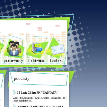
podcasty
35 Lecie Chóru PK "CANTATA"
Chór Politechniki Krakowskiej obchodzi 35-
lecie działalności