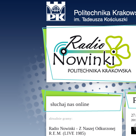
słuchaj nas online
27.
aktualnie gramy:
201
Radio Nowinki - Z Naszej Odkurzonej
R.E.M. (LIVE 1985)