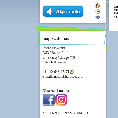
Zap
tem
Pyt
« p
napisz do nas
Radio Nowinki
DS3 "Bartek"
ul. Skarżyńskiego 7/6
31-866 Kraków
tel.: 12 648-25-71
e-mail: nowinki@pk.edu.pl
Obserwuj nas na:
ZOSTAŃ JEDNYM Z NAS !!