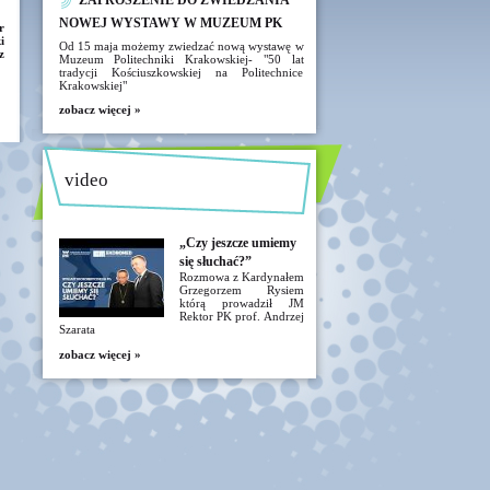
ZAPROSZENIE DO ZWIEDZANIA
NOWEJ WYSTAWY W MUZEUM PK
r
i
Od 15 maja możemy zwiedzać nową wystawę w
z
Muzeum Politechniki Krakowskiej- "50 lat
tradycji Kościuszkowskiej na Politechnice
Krakowskiej"
zobacz więcej »
video
„Czy jeszcze umiemy
się słuchać?”
Rozmowa z Kardynałem
Grzegorzem Rysiem
którą prowadził JM
Rektor PK prof. Andrzej
Szarata
zobacz więcej »