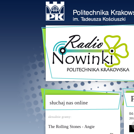
słuchaj nas online
04.
aktualnie gramy:
201
The Rolling Stones - Angie