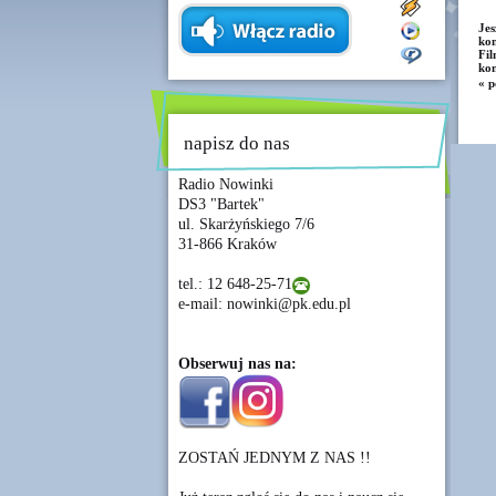
Je
kom
Fil
kon
« p
napisz do nas
Radio Nowinki
DS3 "Bartek"
ul. Skarżyńskiego 7/6
31-866 Kraków
tel.: 12 648-25-71
e-mail: nowinki@pk.edu.pl
Obserwuj nas na:
ZOSTAŃ JEDNYM Z NAS !!