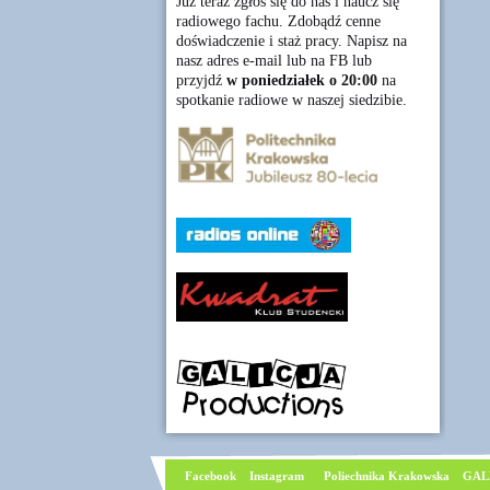
Już teraz zgłoś się do nas i naucz się
radiowego fachu. Zdobądź cenne
doświadczenie i staż pracy. Napisz na
nasz adres e-mail lub na FB lub
przyjdź
w poniedziałek o 20:00
na
spotkanie radiowe w naszej siedzibie.
Facebook
I
nstagram
Poliechnika Krakowska
GAL