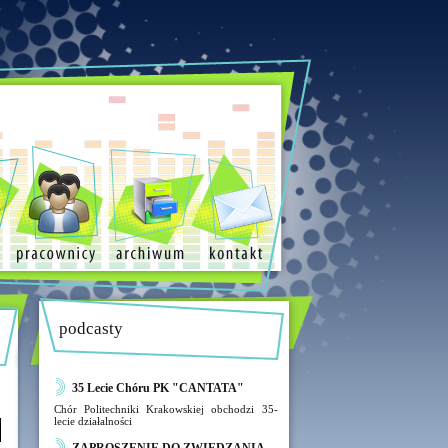
podcasty
35 Lecie Chóru PK "CANTATA"
Chór Politechniki Krakowskiej obchodzi 35-
lecie działalności