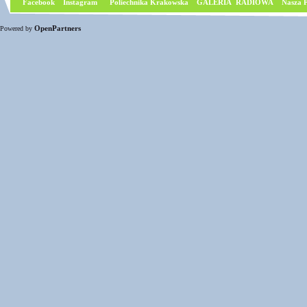
Facebook
I
nstagram
Poliechnika Krakowska
GALERIA RADIOWA
Nasza P
OpenPartners
Powered by