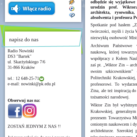
odbędzie się wyjątkowe 
urodzin prof. Wiktor
architekta, rysownika
absolwenta i profesora P
Spotkanie pod hasłem „Z
twórczości, myśli i życia
niezwykłą osobowość Mist
napisz do nas
Archiwum Państwowe w 
Radio Nowinki
naukową, której towarzy
DS3 "Bartek"
współpracy z Kołem Nau
ul. Skarżyńskiego 7/6
zaś pt. „Wiktor Zin – arch
31-866 Kraków
swoim szkicownikiem” 
Politechniki Krakowskiej
tel.: 12 648-25-71
e-mail: nowinki@pk.edu.pl
profesorowi. To wydarze
Zina, ale też inspiracją do
tożsamości narodowej.
Obserwuj nas na:
Wiktor Zin był wybitnym 
Krakowskiej, generalny
prezesem Towarzystwa Mił
cenionym naukowcem i dyda
ZOSTAŃ JEDNYM Z NAS !!
architekturze. Szerokiej 