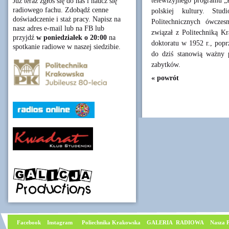
telewizyjnego programu „P
Już teraz zgłoś się do nas i naucz się
radiowego fachu. Zdobądź cenne
polskiej kultury. Stu
doświadczenie i staż pracy. Napisz na
Politechnicznych ówczes
nasz adres e-mail lub na FB lub
związał z Politechniką K
przyjdź
w poniedziałek o 20:00
na
doktoratu w 1952 r., poprz
spotkanie radiowe w naszej siedzibie.
do dziś stanowią ważny p
zabytków.
« powrót
Facebook
I
nstagram
Poliechnika Krakowska
GALERIA RADIOWA
Nasza P