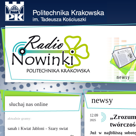
newsy
słuchaj nas online
12.09
„Zrozumi
aktualnie gramy:
2025
twórczoś
sanah i Kwiat Jabloni - Szary swiat
Już w najbliższą sobot