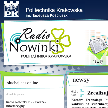
newsy
słuchaj nas online
04.11
Zrealizu
aktualnie gramy:
2025
Katedra Technologii In
Radio Nowinki PK - Poranek
konkurs na studenta-s
Informacyjny