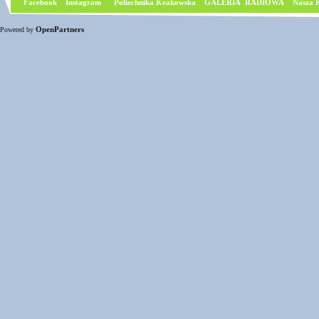
Facebook
I
nstagram
Poliechnika Krakowska
GALERIA RADIOWA
Nasza P
OpenPartners
Powered by