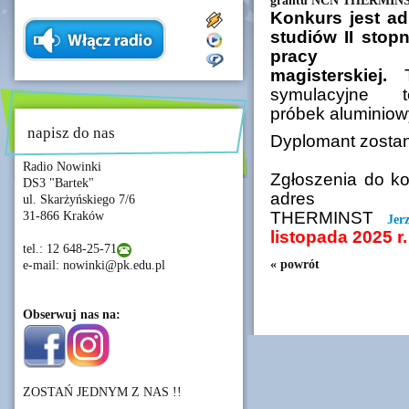
grantu NCN THERMIN
Konkurs jest a
studiów II stop
pracy 
magisterskiej.
Te
symulacyjne t
próbek aluminiow
napisz do nas
Dyplomant zosta
Radio Nowinki
Zgłoszenia do k
DS3 "Bartek"
adres ki
ul. Skarżyńskiego 7/6
THERMINST
31-866 Kraków
Jer
listopada 2025 r.
tel.: 12 648-25-71
« powrót
e-mail: nowinki@pk.edu.pl
Obserwuj nas na:
ZOSTAŃ JEDNYM Z NAS !!