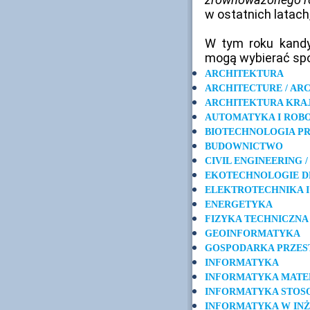
w ostatnich latach,
W tym roku kandyd
mogą wybierać spo
ARCHITEKTURA
ARCHITECTURE / AR
ARCHITEKTURA KRA
AUTOMATYKA I ROB
BIOTECHNOLOGIA P
BUDOWNICTWO
CIVIL ENGINEERING
EKOTECHNOLOGIE 
ELEKTROTECHNIKA 
ENERGETYKA
FIZYKA TECHNICZNA
GEOINFORMATYKA
GOSPODARKA PRZES
INFORMATYKA
INFORMATYKA MATE
INFORMATYKA STOS
INFORMATYKA W IN