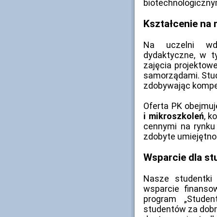
biotechnologicznym
Kształcenie na 
Na uczelni w
dydaktyczne, w 
zajęcia projektow
samorządami. Stud
zdobywając kompet
Oferta PK obejmuj
i mikroszkoleń
, k
cennymi na rynku 
zdobyte umiejętno
Wsparcie dla st
Nasze studentki 
wsparcie finanso
program „Studen
studentów za dobr