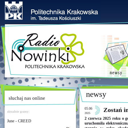
newsy
słuchaj nas online
05.06
Zostań i
aktualnie gramy:
2025
2 czerwca 2025 roku o g
June - CREED
uruchomiła elektroniczn