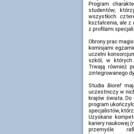
Program charakte
studentów, którz
wszystkich czter
kształcenia, ale 
z profilami specja
Obrony prac magis
komisjami egzamin
uczelni konsorcju
szkół, w których
Trwają również 
zintegrowanego dy
Studia
Bioref
mają
uczestniczy w nic
krajów świata. Do 
program ukończyło
specjalistów, którz
Uzyskane kompete
kariery naukowej (n
przemyśle raf