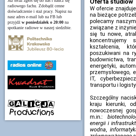
Oferta studiów
Już teraz zgłoś się do nas i naucz się
radiowego fachu. Zdobądź cenne
W ofercie znajduj
doświadczenie i staż pracy. Napisz na
na bieżące potrze
nasz adres e-mail lub na FB lub
polecamy naszym 
przyjdź
w poniedziałek o 20:00
na
związane z inżyni
spotkanie radiowe w naszej siedzibie.
się tu nowe, atra
koncentrujemy 
kształcenia, k
poszukiwani na ry
budownictwa, tra
energetyki, automa
przemysłowego, el
IT, cyberbezpie
transportu i logisty
Szczególny nacisk
kraju kierunki, 
nowoczesnej gosp
m.in.:
biotechnol
energii i infrastr
wodna
,
informaty
zrównoważonego r