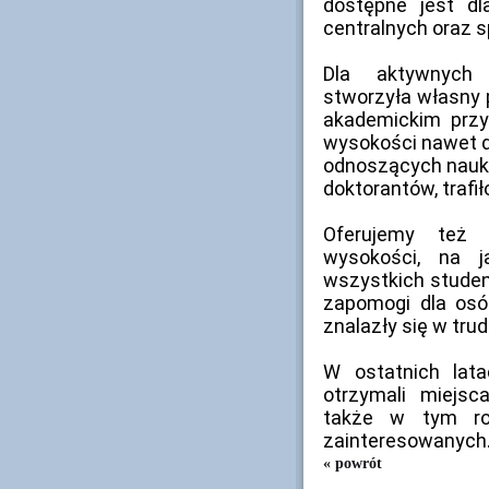
dostępne jest dla
centralnych oraz 
Dla aktywnych 
stworzyła własny 
akademickim przy
wysokości nawet do
odnoszących nauk
doktorantów, trafiło
Oferujemy też 
wysokości, na j
wszystkich studen
zapomogi dla osó
znalazły się w trud
W ostatnich lat
otrzymali miejs
także w tym ro
zainteresowanych
« powrót