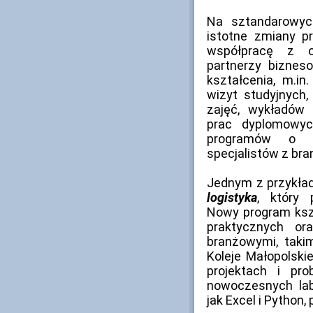
Na sztandarowyc
istotne zmiany 
współpracę z 
partnerzy biznes
kształcenia, m.in
wizyt studyjnych
zajęć, wykładów
prac dyplomowyc
programów o s
specjalistów z br
Jednym z przykład
logistyka
, który 
Nowy program kszt
praktycznych or
branżowymi, taki
Koleje Małopolski
projektach i pr
nowoczesnych lab
jak Excel i Python