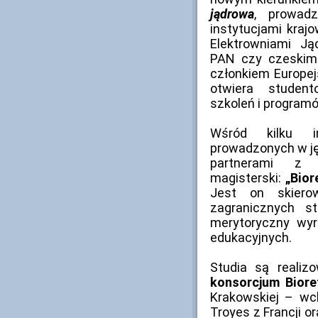
jądrowa
, prowad
instytucjami kraj
Elektrowniami Ją
PAN czy czeskim
członkiem Europej
otwiera studen
szkoleń i program
Wśród kilku in
prowadzonych w ję
partnerami z
magisterski:
„Bior
Jest on skiero
zagranicznych s
merytoryczny wyró
edukacyjnych.
Studia są reali
konsorcjum Biore
Krakowskiej – wch
Troyes z Francji o