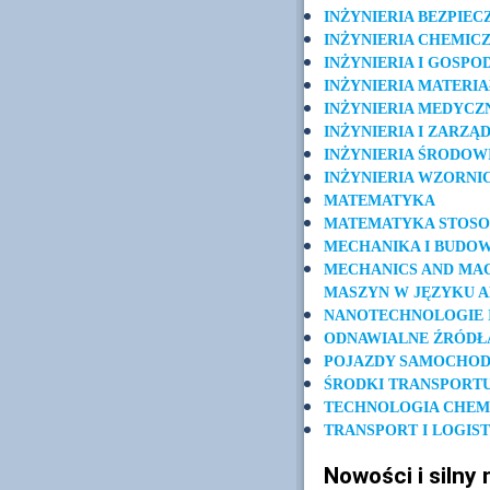
INŻYNIERIA BEZPIE
INŻYNIERIA CHEMIC
INŻYNIERIA I GOSP
INŻYNIERIA MATERI
INŻYNIERIA MEDYCZ
INŻYNIERIA I ZARZ
INŻYNIERIA ŚRODOW
INŻYNIERIA WZORN
MATEMATYKA
MATEMATYKA STOS
MECHANIKA I BUDO
MECHANICS AND MAC
MASZYN W JĘZYKU A
NANOTECHNOLOGIE 
ODNAWIALNE ŹRÓDŁA
POJAZDY SAMOCHO
ŚRODKI TRANSPORTU
TECHNOLOGIA CHEM
TRANSPORT I LOGIS
Nowości i silny 