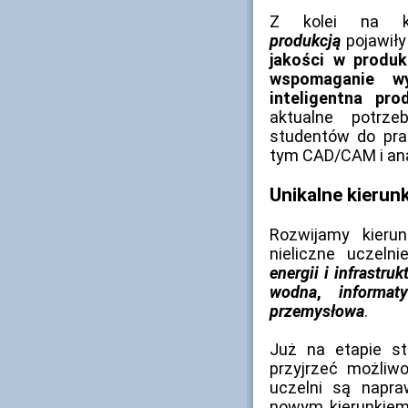
Z kolei na k
produkcją
pojawiły
jakości w produ
wspomaganie w
inteligentna pro
aktualne potrz
studentów do pra
tym CAD/CAM i ana
Unikalne kierunk
Rozwijamy kierun
nieliczne uczeln
energii i infrastru
wodna
,
informat
przemysłowa
.
Już na etapie st
przyjrzeć możliw
uczelni są napra
nowym kierunkiem 