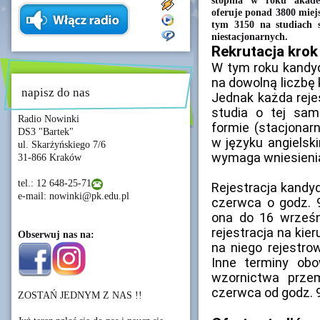
stopnia w roku akade
oferuje ponad 3800 miejs
tym 3150 na studiach s
niestacjonarnych.
Rekrutacja krok
W tym roku kandyd
na dowolną liczbę
napisz do nas
Jednak każda rejes
studia o tej sam
Radio Nowinki
formie (stacjonar
DS3 "Bartek"
w języku angielski
ul. Skarżyńskiego 7/6
wymaga wniesienia 
31-866 Kraków
tel.: 12 648-25-71
Rejestracja kandyd
e-mail: nowinki@pk.edu.pl
czerwca o godz. 
ona do 16 wrześni
rejestracja na kie
Obserwuj nas na:
na niego rejestro
Inne terminy obo
wzornictwa prze
czerwca od godz. 9
ZOSTAŃ JEDNYM Z NAS !!