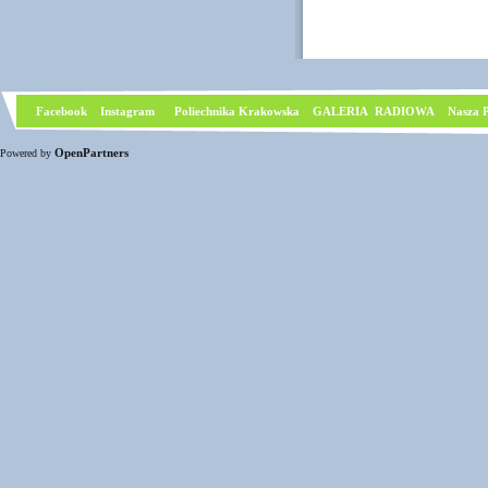
Facebook
I
nstagram
Poliechnika Krakowska
GALERIA RADIOWA
Nasza P
OpenPartners
Powered by