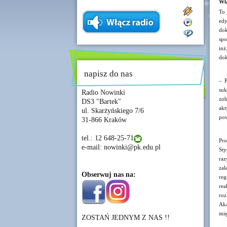
Wła
To 
edy
dok
spo
inż
dok
napisz do nas
– P
suk
Radio Nowinki
zob
DS3 "Bartek"
akt
ul. Skarżyńskiego 7/6
pow
31-866 Kraków
tel.: 12 648-25-71
Pro
e-mail: nowinki@pk.edu.pl
Sty
raz
zal
Obserwuj nas na:
re
rea
ro
Ak
mię
ZOSTAŃ JEDNYM Z NAS !!