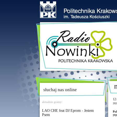
słuchaj nas online
12.
aktualnie gramy:
202
LAO CHE feat DJ Eprom - Jestem
Po
Psem
stu