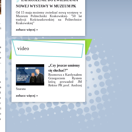
ZAPROSZENIE DO ZWIEDZANIA
NOWEJ WYSTAWY W MUZEUM PK
Od 15 maja możemy zwiedzać nową wystawę w
Muzeum Politechniki Krakowskiej- "50 lat
tradycji Kościuszkowskiej na Politechnice
.
Krakowskiej"
i
zobacz więcej »
a
video
e
e
–
„Czy jeszcze umiemy
się słuchać?”
Rozmowa z Kardynałem
Grzegorzem Rysiem
u
którą prowadził JM
Rektor PK prof. Andrzej
a
Szarata
i
zobacz więcej »
m
w
i
b
h