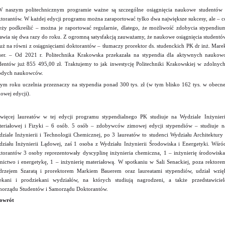
 naszym politechnicznym programie ważne są szczególne osiągnięcia naukowe studentów 
torantów. W każdej edycji programu można zaraportować tylko dwa największe sukcesy, ale – c
eży podkreślić – można je raportować regularnie, dlatego, że możliwość zdobycia stypendiu
awia się dwa razy do roku. Z ogromną satysfakcją zauważamy, że naukowe osiągnięcia studentó
już na równi z osiągnięciami doktorantów – tłumaczy prorektor ds. studenckich PK dr inż. Mare
er. – Od 2021 r. Politechnika Krakowska przekazała na stypendia dla aktywnych naukow
dentów już 855 495,00 zł. Traktujemy to jak inwestycję Politechniki Krakowskiej w zdolnych
odych naukowców.
ym roku uczelnia przeznaczy na stypendia ponad 300 tys. zł (w tym blisko 162 tys. w obecne
owej edycji).
więcej laureatów w tej edycji programu stypendialnego PK studiuje na Wydziale Inżynieri
eriałowej i Fizyki – 6 osób. 5 osób – zdobywców zimowej edycji stypendiów – studiuje n
ziale Inżynierii i Technologii Chemicznej, po 3 laureatów to studenci Wydziału Architektury 
ziału Inżynierii Lądowej, zaś 1 osoba z Wydziału Inżynierii Środowiska i Energetyki. Wśró
torantów 3 osoby reprezentowały dyscyplinę inżynieria chemiczna, 1 – inżynierię środowiska
nictwo i energetykę, 1 – inżynierię materiałową. W spotkaniu w Sali Senackiej, poza rektore
rzejem Szaratą i prorektorem Markiem Bauerem oraz laureatami stypendiów, udział wzięl
ekani i prodziekani wydziałów, na których studiują nagrodzeni, a także przedstawiciel
orządu Studentów i Samorządu Doktorantów.
owrót