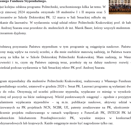
snego Funduszu Stypendialnego.
już kolejna odsłona programu Politechniki, uruchomionego kilka lat temu. W
cji zimowej 2024 stypendia otrzymało 18 studentów I i II stopnia oraz 5
torantów ze Szkoły Doktorskiej PK. 12 marca w Sali Senackiej odbyło się
tkanie dla laureatów. W wydarzeniu wziął udział rektor Politechniki Krakowskiej prof. dr hab
. Andrzej Szarata oraz prorektor ds. studenckich dr inż. Marek Bauer, którzy wręczyli studentom 
torantom dyplomy.
odstawą przyznania Państwu stypendium w tym programie są osiągnięcia naukowe. Państw
cesy mają wpływ na rozwój uczelni, a dla mnie osobiście stanowią nadzieję, że Państwa twarz
aczę za kilka lat w Szkole Doktorskiej Politechniki Krakowskiej. Mam nadzieję, że Wasz
ywności i to, czym się Państwo zajmują teraz, przełoży się na dalszy naukowy rozwój 
iedział podczas wydarzenia w Sali Senackiej rektor PK prof. Andrzej Szarata.
gram stypendialny dla studentów Politechniki Krakowskiej, realizowany z Własnego Fundusz
pendialnego uczelni, ustanowił w grudniu 2020 r. Senat PK. Laureaci programu są wyłaniani dw
y do roku. Otrzymują od uczelni półroczne stypendia, wypłacane co miesiąc w wysokośc
eżnej od pozycji na liście rankingowej. Wśród punktowanych osiągnięć – zgodnie z przyjęty
gulaminem wypłacania stypendiów – są m.in. publikacje naukowe, aktywny udział 
lizowanych na PK projektach NCN, NCBR, UE, patenty zrealizowane na PK, ukończenie 
zliczenie projektu realizowanego w ramach współpracy z FutureLab PK, INTECH PK lu
ademickim Inkubatorem Przedsiębiorczości PK, wysokie miejsca w konkursac
dzynarodowych lub krajowych. Każde osiągnięcie może być nagrodzone tylko raz.