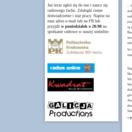
Już teraz zgłoś się do nas i naucz się
– W
radiowego fachu. Zdobądź cenne
dok
doświadczenie i staż pracy. Napisz na
nal
nasz adres e-mail lub na FB lub
poj
przyjdź
w poniedziałek o 20:00
na
są 
spotkanie radiowe w naszej siedzibie.
Bau
stu
mł
W t
zim
Naj
Mat
Wyd
Wyd
dok
gór
And
dzi
Sam
« p