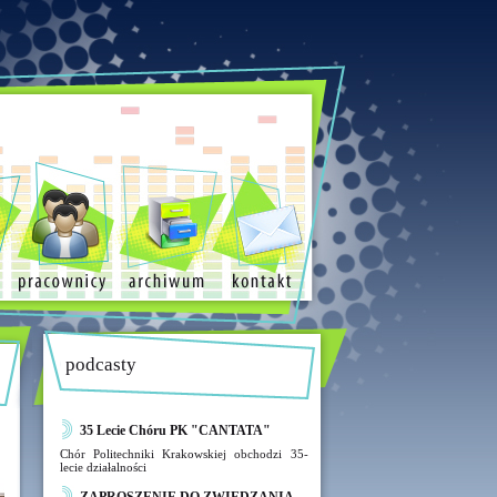
podcasty
35 Lecie Chóru PK "CANTATA"
Chór Politechniki Krakowskiej obchodzi 35-
lecie działalności