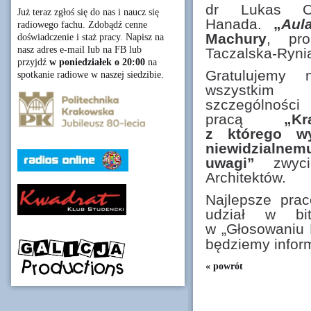
dr Lukas Ol
Już teraz zgłoś się do nas i naucz się
Hanada.
„
Aul
radiowego fachu. Zdobądź cenne
Machury
, pro
doświadczenie i staż pracy. Napisz na
nasz adres e-mail lub na FB lub
Taczalska-Ryni
przyjdź
w poniedziałek o 20:00
na
Gratulujemy 
spotkanie radiowe w naszej siedzibie.
wszystki
szczególnoś
pracą
„Krai
z którego wy
niewidzia
uwagi”
zwycię
Architektów.
Najlepsze pra
udział w bi
w „Głosowaniu 
będziemy infor
« powrót