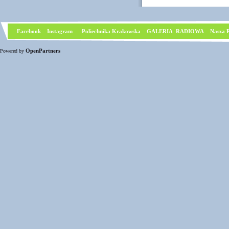
Facebook
I
nstagram
Poliechnika Krakowska
GALERIA RADIOWA
Nasza P
OpenPartners
Powered by