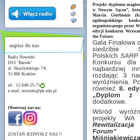
Projekt dyplomu magiste
w Nowym Sączu”, które
Marcin Gierbienis (k
ogólnopolskiego ko
organizowanego przez W
edycji konkursu Wyzwan
the Future.
Gala Finałowa 
napisz do nas
siedzibie S
Polskich
SARP
Radio Nowinki
Konkursu dla 
DS3 "Bartek"
najbardziej i
ul. Skarżyńskiego 7/6
31-866 Kraków
rozdając 3 na
wyróżnienia. Po
tel.: 12 648-25-71
również
8. ed
e-mail: nowinki@pk.edu.pl
„Dyplom z A
dodatkowe.
Obserwuj nas na:
Wśród wyróżn
projekty W
Rewita
Forum”
aut
ZOSTAŃ JEDNYM Z NAS !!
Miśniakiewicz