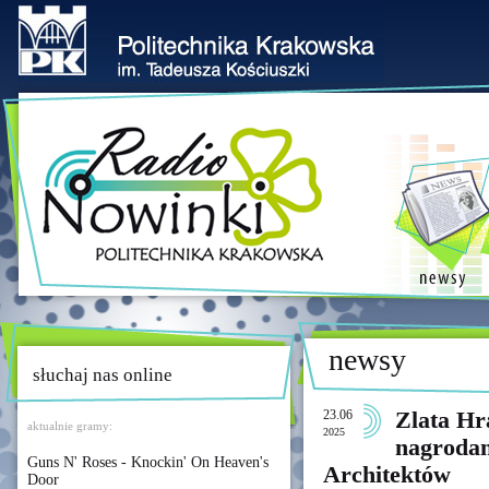
newsy
słuchaj nas online
23.06
Zlata Hr
aktualnie gramy:
2025
nagrodam
Guns N' Roses - Knockin' On Heaven's
Architektów
Door