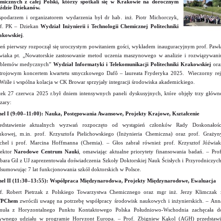
micznych z całej Polski, którzy spotkali się w Krakowie na dorocznym
ździe Dziekanów.
podarzem i organizatorem wydarzenia był dr hab. inż. Piotr Michorczyk,
f. PK – Dziekan
Wydział Inżynierii i Technologii Chemicznej Politechniki
akowskiej
.
eń pierwszy rozpoczął się uroczystym powitaniem gości, wykładem inauguracyjnym prof. Pawł
wiaka pt. „Nowatorskie zastosowanie metod uczenia maszynowego w analizie i rozwiązywani
oblemów medycznych”
Wydział Informatyki i Telekomunikacji Politechniki Krakowskiej
ora
trojowym koncertem kwartetu smyczkowego Dafô – laureata Fryderyka 2025. Wieczorny rej
Wiśle i wspólna kolacja w CK Browar sprzyjały integracji środowiska akademickiego.
tek 27 czerwca 2025 r.był dniem intensywnych paneli dyskusyjnych, które objęły trzy główn
zary:
el I (9:00–11:00): Nauka, Postępowania Awansowe, Projekty Krajowe, Kształcenie
zedstawienie aktualnych wyzwań rozpoczęto od wystąpień członków Rady Doskonałośc
kowej, m.in. prof. Krzysztofa Pielichowskiego (Inżynieria Chemiczna) oraz prof. Grażyn
chel i prof. Marcina Hoffmanna (Chemia). – Głos zabrał również prof. Krzysztof Jóźwiak
rektor
Narodowe Centrum Nauki
, omawiając aktualne priorytety finansowania badań. – Prof
bara Gil z UJ zaprezentowała doświadczenia Szkoły Doktorskiej Nauk Ścisłych i Przyrodniczych
sumowując 7 lat funkcjonowania szkół doktorskich w Polsce.
el II (11:30–13:55): Współpraca Międzynarodowa, Projekty Międzynarodowe, Ewaluacja
f. Robert Pietrzak z Polskiego Towarzystwa Chemicznego oraz mgr inż. Jerzy Klimczak 
TPChem
zwrócili uwagę na potrzebę współpracy środowisk naukowych i inżynierskich. – Ann
muła z Horyzontalnego Punktu Kontaktowego Polska Południowo-Wschodnia zachęcała d
ywnego udziału w programie Horyzont Europa. – Prof. Zbigniew Kąkol (AGH) przedstawi