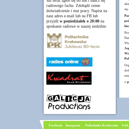
Już teraz zgłoś się do nas i naucz się
akt
radiowego fachu. Zdobądź cenne
się
doświadczenie i staż pracy. Napisz na
nasz adres e-mail lub na FB lub
Pan
przyjdź
w poniedziałek o 20:00
na
po
spotkanie radiowe w naszej siedzibie.
kie
Pro
Pa
Wic
Jag
Wr
Pol
Or
doś
nau
« p
Facebook
I
nstagram
Poliechnika Krakowska
GAL