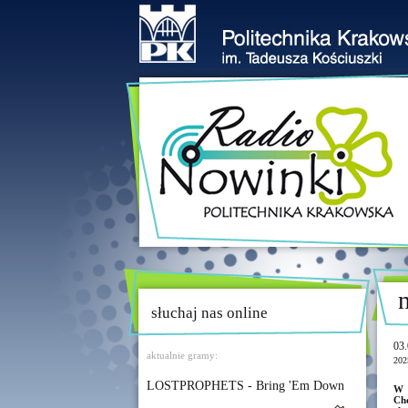
słuchaj nas online
03.
aktualnie gramy:
202
LOSTPROPHETS - Bring 'Em Down
W 
Che