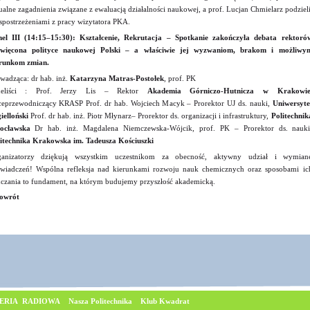
ualne zagadnienia związane z ewaluacją działalności naukowej, a prof. Lucjan Chmielarz podzieli
 spostrzeżeniami z pracy wizytatora PKA.
el III (14:15–15:30): Kształcenie, Rekrutacja – Spotkanie zakończyła debata rektoró
święcona polityce naukowej Polski – a właściwie jej wyzwaniom, brakom i możliwy
runkom zmian.
wadząca: dr hab. inż.
Katarzyna Matras-Postołek
, prof. PK
neliści : Prof. Jerzy Lis – Rektor
Akademia Górniczo-Hutnicza w Krakowi
eprzewodniczący KRASP Prof. dr hab. Wojciech Macyk – Prorektor UJ ds. nauki,
Uniwersyte
ielloński
Prof. dr hab. inż. Piotr Młynarz– Prorektor ds. organizacji i infrastruktury,
Politechnik
ocławska
Dr hab. inż. Magdalena Niemczewska-Wójcik, prof. PK – Prorektor ds. nauki
itechnika Krakowska im. Tadeusza Kościuszki
ganizatorzy dziękują wszystkim uczestnikom za obecność, aktywny udział i wymian
wiadczeń! Wspólna refleksja nad kierunkami rozwoju nauk chemicznych oraz sposobami ic
czania to fundament, na którym budujemy przyszłość akademicką.
owrót
ERIA RADIOWA
Nasza Politechnika
Klub Kwadrat
© Copyrig