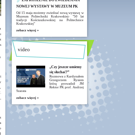
ZAPROSZENIE DO ZWIEDZANIA
NOWEJ WYSTAWY W MUZEUM PK
Od 15 maja możemy zwiedzać nową wystawę w
Muzeum Politechniki Krakowskiej- "50 lat
tradycji Kościuszkowskiej na Politechnice
Krakowskiej"
a
zobacz więcej »
u
z
s
video
e
„Czy jeszcze umiemy
się słuchać?”
i
Rozmowa z Kardynałem
Grzegorzem Rysiem
y
którą prowadził JM
,
Rektor PK prof. Andrzej
Szarata
.
zobacz więcej »
,
z
a
o
ł