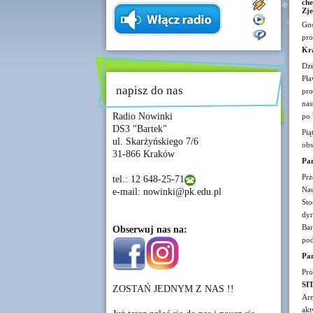
che
Zje
Gos
pro
Kr
Dzi
Pła
napisz do nas
pr
nas
Radio Nowinki
po 
DS3 "Bartek"
Pią
ul. Skarżyńskiego 7/6
obs
31-866 Kraków
Pan
Pr
tel.: 12 648-25-71
Nau
e-mail: nowinki@pk.edu.pl
Sto
dy
Bar
Obserwuj nas na:
pod
Pan
Pro
SI
ZOSTAŃ JEDNYM Z NAS !!
Ar
akt