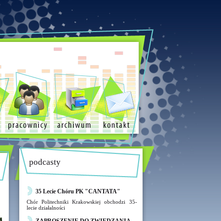
podcasty
35 Lecie Chóru PK "CANTATA"
Chór Politechniki Krakowskiej obchodzi 35-
lecie działalności