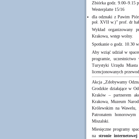
Zbiórka godz. 9.00–9.15 
Westerplatte 15/16
dla odznaki z Pawim Pió
poł. XVII w.)” prof. dr h
Wykład organizowany pr
Krakowa, wstęp wolny.
Spotkanie o godz. 10.30 w
Aby wziąć udział w spacer
programie, uczestnictwo 
Turystyki Urzędu Miasta
licencjonowanych przewod
Akcja „Zdobywamy Odznakę
Grodzkie działające w O
Kraków – partnerem akc
Krakowa, Muzeum Narod
Królewskim na Wawelu, p
Patronatem honorowym a
Miszalski.
Miesięczne programy spac
na
stronie internetowe