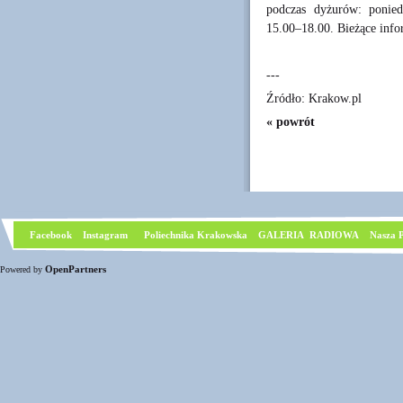
podczas dyżurów: poniedz
15.00–18.00. Bieżące inf
---
Źródło: Krakow.pl
« powrót
Facebook
I
nstagram
Poliechnika Krakowska
GALERIA RADIOWA
Nasza P
OpenPartners
Powered by