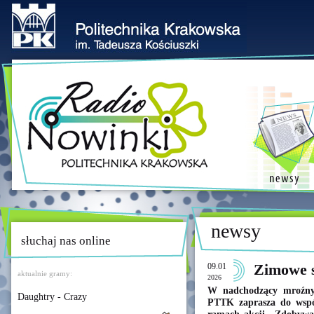
newsy
słuchaj nas online
09.01
Zimowe 
aktualnie gramy:
2026
W nadchodzący mroźny
Daughtry - Crazy
PTTK zaprasza do wspó