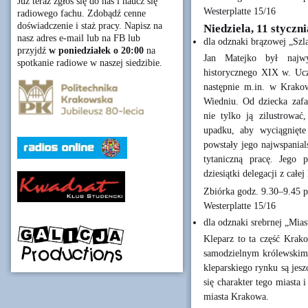
Już teraz zgłoś się do nas i naucz się
Westerplatte 15/16
radiowego fachu. Zdobądź cenne
doświadczenie i staż pracy. Napisz na
Niedziela, 11 styczni
nasz adres e-mail lub na FB lub
dla odznaki brązowej „Szl
przyjdź
w poniedziałek o 20:00
na
Jan Matejko był najwyb
spotkanie radiowe w naszej siedzibie.
historycznego XIX w. Ucz
następnie m.in. w Krako
Wiedniu. Od dziecka zafas
nie tylko ją zilustrować
upadku, aby wyciągnięte 
powstały jego najwspanial
tytaniczną pracę. Jego 
dziesiątki delegacji z całej
Zbiórka godz. 9.30–9.45 
Westerplatte 15/16
dla odznaki srebrnej „Mias
Kleparz to ta część Krak
samodzielnym królewskim 
kleparskiego rynku są jesz
się charakter tego miasta i
miasta Krakowa.