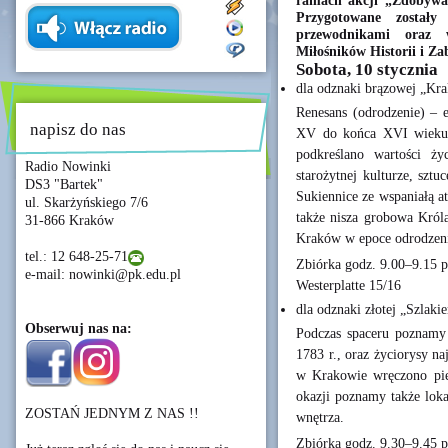
ramach akcji „Zdobywa
Przygotowane zostały
przewodnikami oraz 
Miłośników Historii i Z
Sobota, 10 stycznia
dla odznaki brązowej „Kr
Renesans (odrodzenie) – e
napisz do nas
XV do końca XVI wieku. 
podkreślano wartości ż
Radio Nowinki
starożytnej kulturze, szt
DS3 "Bartek"
Sukiennice ze wspaniałą a
ul. Skarżyńskiego 7/6
także nisza grobowa Król
31-866 Kraków
Kraków w epoce odrodzeni
tel.: 12 648-25-71
Zbiórka godz. 9.00–9.15 
e-mail: nowinki@pk.edu.pl
Westerplatte 15/16
dla odznaki złotej „Szlaki
Obserwuj nas na:
Podczas spaceru poznamy h
1783 r., oraz życiorysy n
w Krakowie wręczono pie
okazji poznamy także lok
ZOSTAŃ JEDNYM Z NAS !!
wnętrza.
Zbiórka godz. 9.30–9.45 