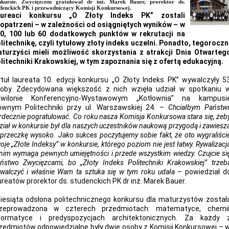
nkursie. Zwycięzcom gratulował dr inż. Marek Bauer, prorektor ds.
denckich PK i przewodniczący Komisji Konkursowej.
aureaci konkursu „O Złoty Indeks PK” zostali
opatrzeni – w zależności od osiągniętych wyników – w
0, 100 lub 60 dodatkowych punktów w rekrutacji na
litechnikę, czyli tytułowy złoty indeks uczelni. Ponadto, tegoroczn
turzyści mieli możliwość skorzystania z atrakcji Dnia Otwarteg
litechniki Krakowskiej, w tym zapoznania się z ofertą edukacyjną.
tuł laureata 10. edycji konkursu „O Złoty Indeks PK” wywalczyły 5
oby. Zdecydowana większość z nich wzięła udział w spotkaniu 
wilonie Konferencyjno-Wystawowym „Kotłownia” na kampusi
ównym Politechniki przy ul. Warszawskiej 24. –
Chciałbym Państw
rdecznie pogratulować. Co roku nasza Komisja Konkursowa stara się, żeb
ział w konkursie był dla naszych uczestników naukową przygodą i zawiesz
przeczkę wysoko. Jako sukces poczytujemy sobie fakt, że oto wygraliści
oje „Złote Indeksy” w konkursie, którego poziom nie jest łatwy. Rywalizacj
nim wymaga pewnych umiejętności i przede wszystkim wiedzy. Czujcie si
ństwo Zwycięzcami, bo „Złoty Indeks Politechniki Krakowskiej” trzeb
walczyć i właśnie Wam ta sztuka się w tym roku udała
– powiedział d
ureatów prorektor ds. studenckich PK dr inż. Marek Bauer.
iesiąta odsłona politechnicznego konkursu dla maturzystów został
zeprowadzona w czterech przedmiotach: matematyce, chemii
formatyce i predyspozycjach architektonicznych. Za każdy 
zedmiotów odpowiedzialne były dwie osoby z Komisji Konkursowej – 