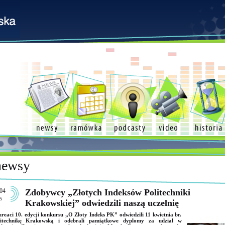
newsy
04
Zdobywcy „Złotych Indeksów Politechniki
5
Krakowskiej” odwiedzili naszą uczelnię
reaci 10. edycji konkursu „O Złoty Indeks PK” odwiedzili 11 kwietnia br.
litechnikę Krakowską i odebrali pamiątkowe dyplomy za udział w