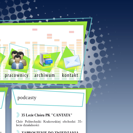
podcasty
35 Lecie Chóru PK "CANTATA"
Chór Politechniki Krakowskiej obchodzi 35-
lecie działalności