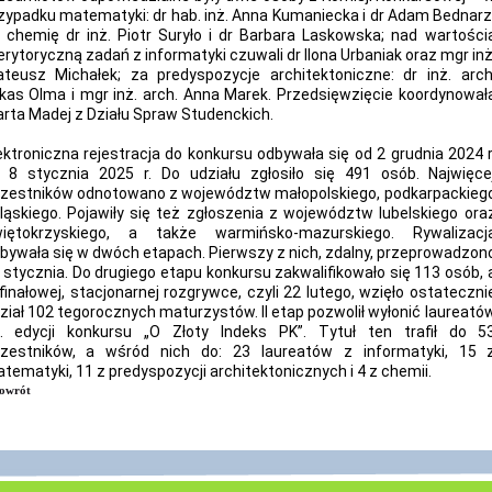
zypadku matematyki: dr hab. inż. Anna Kumaniecka i dr Adam Bednarz
 chemię dr inż. Piotr Suryło i dr Barbara Laskowska; nad wartości
rytoryczną zadań z informatyki czuwali dr Ilona Urbaniak oraz mgr inż
teusz Michałek; za predyspozycje architektoniczne: dr inż. arch
kas Olma i mgr inż. arch. Anna Marek. Przedsięwzięcie koordynował
rta Madej z Działu Spraw Studenckich.
ektroniczna rejestracja do konkursu odbywała się od 2 grudnia 2024 r
 8 stycznia 2025 r. Do udziału zgłosiło się 491 osób. Najwięce
zestników odnotowano z województw małopolskiego, podkarpackieg
śląskiego. Pojawiły się też zgłoszenia z województw lubelskiego ora
iętokrzyskiego, a także warmińsko-mazurskiego. Rywalizacj
bywała się w dwóch etapach. Pierwszy z nich, zdalny, przeprowadzon
 stycznia. Do drugiego etapu konkursu zakwalifikowało się 113 osób, 
finałowej, stacjonarnej rozgrywce, czyli 22 lutego, wzięło ostateczni
ział 102 tegorocznych maturzystów. II etap pozwolił wyłonić laureató
. edycji konkursu „O Złoty Indeks PK”. Tytuł ten trafił do 5
zestników, a wśród nich do: 23 laureatów z informatyki, 15 
tematyki, 11 z predyspozycji architektonicznych i 4 z chemii.
owrót