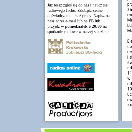
pr
Już teraz zgłoś się do nas i naucz się
za
radiowego fachu. Zdobądź cenne
me
doświadczenie i staż pracy. Napisz na
Ma
nasz adres e-mail lub na FB lub
Lu
przyjdź
w poniedziałek o 20:00
na
Ma
spotkanie radiowe w naszej siedzibie.
El
do
uc
i 
św
od
11
w 
ud
10
uc
ma
« p