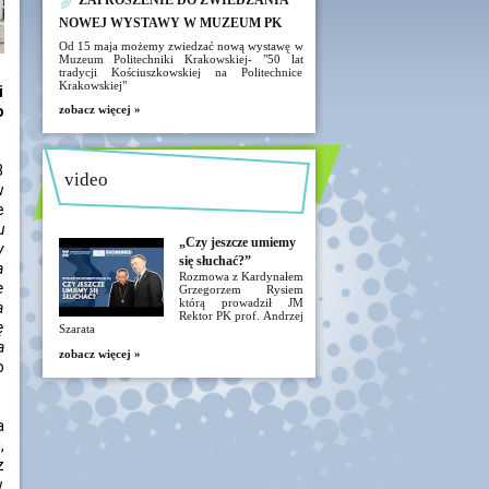
ZAPROSZENIE DO ZWIEDZANIA
NOWEJ WYSTAWY W MUZEUM PK
Od 15 maja możemy zwiedzać nową wystawę w
Muzeum Politechniki Krakowskiej- "50 lat
tradycji Kościuszkowskiej na Politechnice
Krakowskiej"
i
o
zobacz więcej »
3
video
w
e
u
„Czy jeszcze umiemy
y
się słuchać?”
a
Rozmowa z Kardynałem
e
Grzegorzem Rysiem
którą prowadził JM
a
Rektor PK prof. Andrzej
ę
Szarata
a
zobacz więcej »
o
a
,
z
w