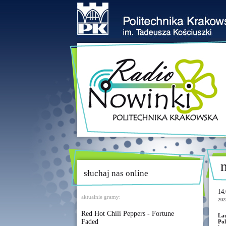
słuchaj nas online
14.
aktualnie gramy:
202
Red Hot Chili Peppers - Fortune
Lau
Faded
Po