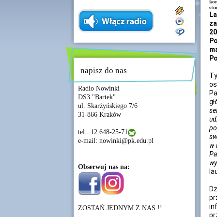
ko
stu
L
za
20
Po
ma
Po
napisz do nas
Ty
os
Radio Nowinki
Pa
DS3 "Bartek"
gł
ul. Skarżyńskiego 7/6
se
31-866 Kraków
ud
po
tel.: 12 648-25-71
sw
e-mail: nowinki@pk.edu.pl
w 
Pa
wy
Obserwuj nas na:
la
Dz
pr
in
ZOSTAŃ JEDNYM Z NAS !!
pr