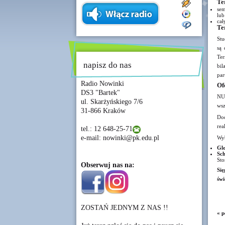
Te
sem
lub
cał
Te
Stu
są 
Te
napisz do nas
bil
par
Radio Nowinki
Of
DS3 "Bartek"
NU
ul. Skarżyńskiego 7/6
wsz
31-866 Kraków
Dod
rea
tel.: 12 648-25-71
e-mail: nowinki@pk.edu.pl
Wyb
Gl
Sc
Sto
Obserwuj nas na:
Się
świ
ZOSTAŃ JEDNYM Z NAS !!
« p