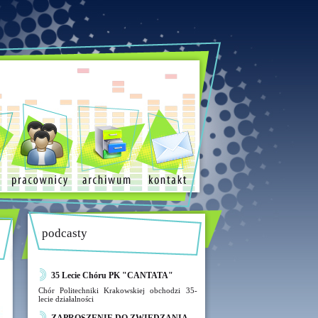
podcasty
35 Lecie Chóru PK "CANTATA"
Chór Politechniki Krakowskiej obchodzi 35-
lecie działalności