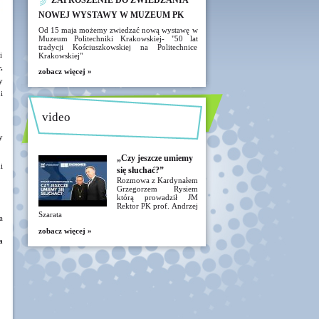
ZAPROSZENIE DO ZWIEDZANIA
NOWEJ WYSTAWY W MUZEUM PK
Od 15 maja możemy zwiedzać nową wystawę w
Muzeum Politechniki Krakowskiej- "50 lat
tradycji Kościuszkowskiej na Politechnice
i
Krakowskiej"
.
zobacz więcej »
y
i
video
y
„Czy jeszcze umiemy
i
się słuchać?”
Rozmowa z Kardynałem
Grzegorzem Rysiem
którą prowadził JM
Rektor PK prof. Andrzej
Szarata
a
zobacz więcej »
a