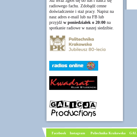
Już teraz zgłoś się do nas i naucz się
radiowego fachu. Zdobądź cenne
doświadczenie i staż pracy. Napisz na
nasz adres e-mail lub na FB lub
przyjdź
w poniedziałek o 20:00
na
spotkanie radiowe w naszej siedzibie.
Facebook
I
nstagram
Poliechnika Krakowska
GAL