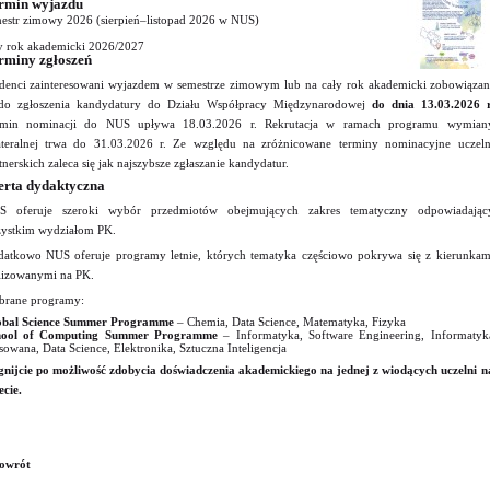
rmin wyjazdu
estr zimowy 2026 (sierpień–listopad 2026 w NUS)
y rok akademicki 2026/2027
rminy zgłoszeń
denci zainteresowani wyjazdem w semestrze zimowym lub na cały rok akademicki zobowiązan
do zgłoszenia kandydatury do Działu Współpracy Międzynarodowej
do dnia 13.03.2026 r
rmin nominacji do NUS upływa 18.03.2026 r. Rekrutacja w ramach programu wymian
ateralnej trwa do 31.03.2026 r. Ze względu na zróżnicowane terminy nominacyjne uczeln
tnerskich zaleca się jak najszybsze zgłaszanie kandydatur.
erta dydaktyczna
S oferuje szeroki wybór przedmiotów obejmujących zakres tematyczny odpowiadając
ystkim wydziałom PK.
atkowo NUS oferuje programy letnie, których tematyka częściowo pokrywa się z kierunkam
lizowanymi na PK.
rane programy:
obal Science Summer Programme
– Chemia, Data Science, Matematyka, Fizyka
hool of Computing Summer Programme
– Informatyka, Software Engineering, Informatyk
sowana, Data Science, Elektronika, Sztuczna Inteligencja
gnijcie po możliwość zdobycia doświadczenia akademickiego na jednej z wiodących uczelni n
ecie.
owrót