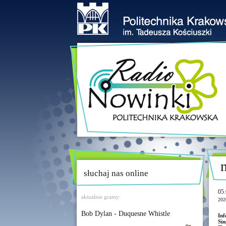
słuchaj nas online
05.
aktualnie gramy:
202
Bob Dylan - Duquesne Whistle
In
Sin