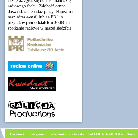
Już teraz zgłoś się do nas i naucz się
radiowego fachu. Zdobądź cenne
doświadczenie i staż pracy. Napisz na
nasz adres e-mail lub na FB lub
przyjdź
w poniedziałek o 20:00
na
spotkanie radiowe w naszej siedzibie.
Facebook
I
nstagram
Poliechnika Krakowska
GALERIA RADIOWA
Nasza P