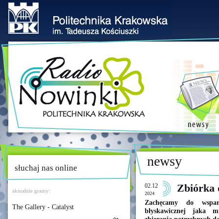
newsy
słuchaj nas online
02.12
Zbiórka 
aktualnie gramy:
2024
Zachęcamy do wspar
The Gallery - Catalyst
błyskawicznej jaka m