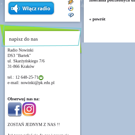
zbierania potrzebnych d
« powrót
napisz do nas
Radio Nowinki
DS3 "Bartek"
ul. Skarżyńskiego 7/6
31-866 Kraków
tel.: 12 648-25-71
e-mail: nowinki@pk.edu.pl
Obserwuj nas na:
ZOSTAŃ JEDNYM Z NAS !!