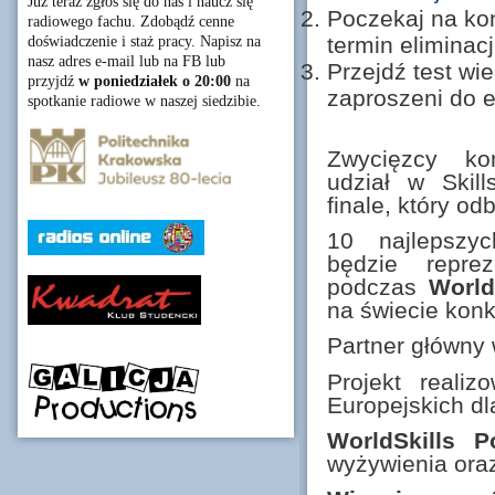
Już teraz zgłoś się do nas i naucz się
Poczekaj na kon
radiowego fachu. Zdobądź cenne
termin eliminacj
doświadczenie i staż pracy. Napisz na
nasz adres e-mail lub na FB lub
Przejdź test wi
przyjdź
w poniedziałek o 20:00
na
zaproszeni do e
spotkanie radiowe w naszej siedzibie.
Zwycięzcy ko
udział w Skil
finale, który od
10 najlepszy
będzie repre
podczas
World
na świecie kon
Partner główny
Projekt reali
Europejskich d
WorldSkills P
wyżywienia ora