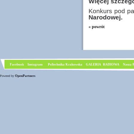
Więcej szczeg
Konkurs pod p
Narodowej.
« powrót
Facebook
I
nstagram
Poliechnika Krakowska
GALERIA RADIOWA
Nasza P
OpenPartners
Powered by