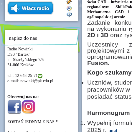
świat CAD – inżynieria 
regionalnym SkillsP
Mechaniczna CAD i 
ogólnopolskiej arenie.
Zadanie konku
na wykonaniu
r
2D i 3D
oraz ry
napisz do nas
Uczestnicy 
Radio Nowinki
projektowymi z
DS3 "Bartek"
oprogramowan
ul. Skarżyńskiego 7/6
Fusion.
31-866 Kraków
Kogo szukamy
tel.: 12 648-25-71
e-mail: nowinki@pk.edu.pl
Uczniów, studen
pracowników w
posiadać status
Obserwuj nas na:
Harmonogram 
Wypełnij formu
ZOSTAŃ JEDNYM Z NAS !!
2025 r.
tutaj