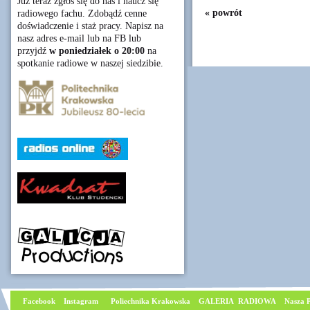
Już teraz zgłoś się do nas i naucz się
« powrót
radiowego fachu. Zdobądź cenne
doświadczenie i staż pracy. Napisz na
nasz adres e-mail lub na FB lub
przyjdź
w poniedziałek o 20:00
na
spotkanie radiowe w naszej siedzibie.
Facebook
I
nstagram
Poliechnika Krakowska
GALERIA RADIOWA
Nasza P