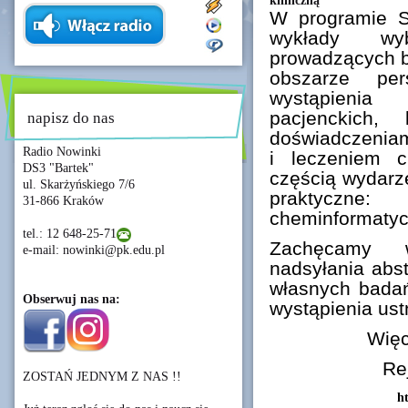
kliniczną”
W programie S
wykłady wybi
prowadzących b
obszarze per
wystąpienia 
pacjenckich,
napisz do nas
doświadczenia
Radio Nowinki
i leczeniem ch
DS3 "Bartek"
częścią wydarz
ul. Skarżyńskiego 7/6
praktyczne
31-866 Kraków
cheminformatyc
tel.: 12 648-25-71
Zachęcamy w
e-mail: nowinki@pk.edu.pl
nadsyłania abs
własnych badań
Obserwuj nas na:
wystąpienia ustn
Więc
Re
ZOSTAŃ JEDNYM Z NAS !!
ht