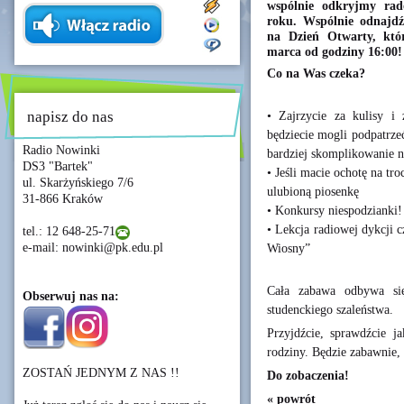
wspólnie odkryjmy rado
roku. Wspólnie odnajdź
na Dzień Otwarty, któr
marca od godziny 16:00!
Co na Was czeka?
napisz do nas
• Zajrzycie za kulisy i
będziecie mogli podpatrzeć
Radio Nowinki
bardziej skomplikowanie 
DS3 "Bartek"
• Jeśli macie ochotę na t
ul. Skarżyńskiego 7/6
ulubioną piosenkę
31-866 Kraków
• Konkursy niespodzianki!
• Lekcja radiowej dykcji 
tel.: 12 648-25-71
e-mail: nowinki@pk.edu.pl
Wiosny”
Cała zabawa odbywa s
Obserwuj nas na:
studenckiego szaleństwa.
Przyjdźcie, sprawdźcie ja
rodziny. Będzie zabawnie
ZOSTAŃ JEDNYM Z NAS !!
Do zobaczenia!
« powrót