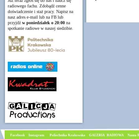
Już teraz zgłoś się do nas i naucz się
radiowego fachu. Zdobądź cenne
doświadczenie i staż pracy. Napisz na
nasz adres e-mail lub na FB lub
przyjdź
w poniedziałek o 20:00
na
spotkanie radiowe w naszej siedzibie.
Facebook
I
nstagram
Poliechnika Krakowska
GALERIA RADIOWA
Nasza P