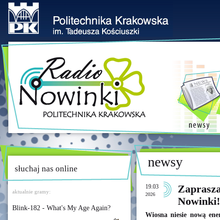
newsy
słuchaj nas online
19.03
Zaprasz
aktualnie gramy:
2026
Nowinki!
Blink-182 - What's My Age Again?
Wiosna niesie nową ene