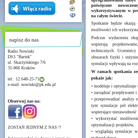
oprogramowania Ansys –
poświęcone nowoczes
wykorzystywanym w proj
na całym świecie.
Spotkanie będzie okazją 
możliwości ich wykorzysta
Podczas wydarzenia eksp
napisz do nas
wspierają projektowan
technicznych. Uczestnic
Radio Nowinki
DS3 "Bartek"
obszarach fizyki i inżyni
ul. Skarżyńskiego 7/6
symulacji wpływają na roz
31-866 Kraków
W ramach spotkania zesp
pokaże jak:
tel.: 12 648-25-71
e-mail: nowinki@pk.edu.pl
• modeluje i optymalizuje s
• zarządzać przepływami i
• przeprowadzać analizy e
Obserwuj nas na:
tym symulacje pól elekt
wspierające niezawodność 
• wykorzystać możliwoś
optymalizacji projektów,
ZOSTAŃ JEDNYM Z NAS !!
• wyglądają symulacje w 
makroskalowe.