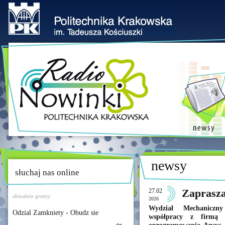
newsy
słuchaj nas online
27.02
Zaprasz
aktualnie gramy:
2026
Wydział Mechaniczny
Odzial Zamkniety - Obudz sie
współpracy z firmą