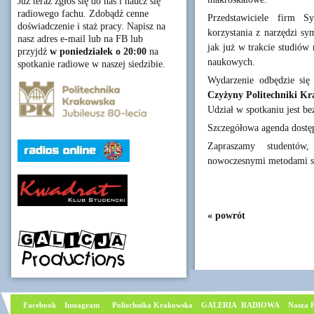
Już teraz zgłoś się do nas i naucz się
radiowego fachu. Zdobądź cenne
Przedstawiciele firm 
doświadczenie i staż pracy. Napisz na
korzystania z narzędzi sy
nasz adres e-mail lub na FB lub
jak już w trakcie studiów
przyjdź
w poniedziałek o 20:00
na
naukowych.
spotkanie radiowe w naszej siedzibie.
Wydarzenie odbędzie si
Czyżyny Politechniki Kr
Udział w spotkaniu jest be
Szczegółowa agenda dostę
Zapraszamy studentów,
nowoczesnymi metodami sym
« powrót
Facebook
I
nstagram
Poliechnika Krakowska
GALERIA RADIOWA
Nasza P