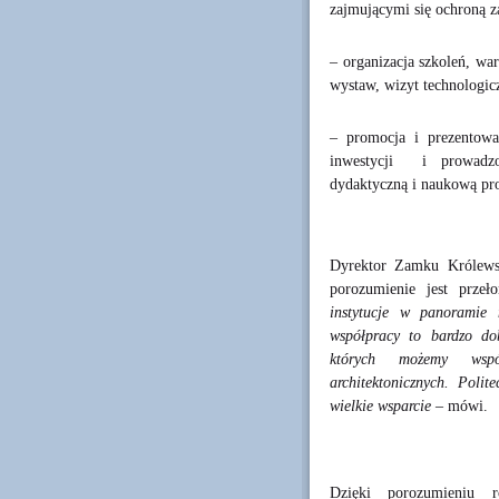
zajmującymi się ochron
– organizacja szkoleń, wa
wystaw, wizyt technologic
– promocja i prezentowa
inwestycji i prowadzo
dydaktyczną i naukową pr
Dyrektor Zamku Królewsk
porozumienie jest prz
instytucje w panoramie
współpracy to bardzo do
których możemy wspó
architektonicznych. Poli
wielkie wsparcie
– mówi.
Dzięki porozumieniu r