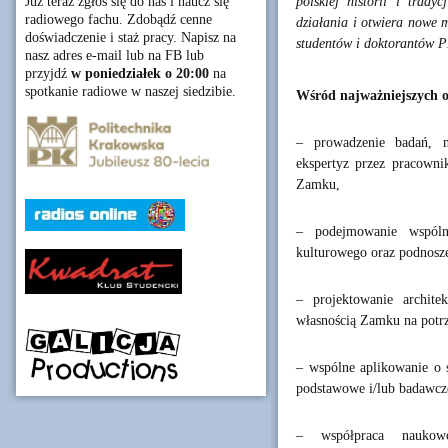
polskiej historii i tradycj
Już teraz zgłoś się do nas i naucz się
radiowego fachu. Zdobądź cenne
działania i otwiera nowe m
doświadczenie i staż pracy. Napisz na
studentów i doktorantów P
nasz adres e-mail lub na FB lub
przyjdź
w poniedziałek o 20:00
na
spotkanie radiowe w naszej siedzibie.
Wśród najważniejszych 
– prowadzenie badań, 
ekspertyz przez pracowni
Zamku,
– podejmowanie wspóln
kulturowego oraz podnosze
– projektowanie archite
własnością Zamku na potrze
– wspólne aplikowanie o ś
podstawowe i/lub badawc
– współpraca naukowo