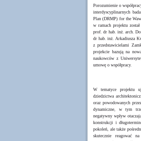
Porozumienie o współprac
interdyscyplinarnych bad
Plan (DRMP) for the Wawe
w ramach projektu został
prof. dr hab. inż. arch. 
dr hab. inż. Arkadiusza K
z przedstawicielami Za
projekcie bazują na nowa
naukowców z Uniwersytet
umowę o współpracy.
W tematyce projektu uj
dziedzictwa architektonic
oraz powodowanych przez 
dynamiczne, w tym trzę
negatywny wpływ otaczając
konstrukcji i długoterm
pokoleń, ale także pośre
skutecznie reagować na 