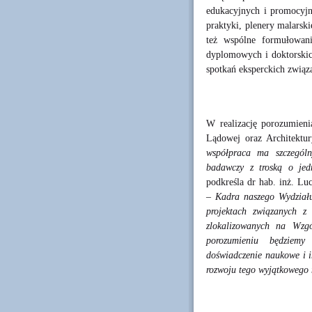
edukacyjnych i promocyjn
praktyki, plenery malarsk
też wspólne formułowan
dyplomowych i doktorskic
spotkań eksperckich związ
W realizację porozumieni
Lądowej oraz Architektur
współpraca ma szczególn
badawczy z troską o jedn
podkreśla dr hab. inż. L
– Kadra naszego Wydziału 
projektach związanych z
zlokalizowanych na Wzgó
porozumieniu będziemy 
doświadczenie naukowe i i
rozwoju tego wyjątkowego m