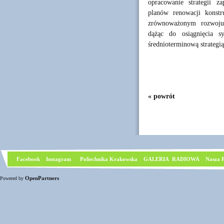
opracowanie strategii z
planów renowacji konstru
zrównoważonym rozwoju, 
dążąc do osiągnięcia s
średnioterminową strateg
« powrót
Facebook
I
nstagram
Poliechnika Krakowska
GALERIA RADIOWA
Nasza P
OpenPartners
Powered by