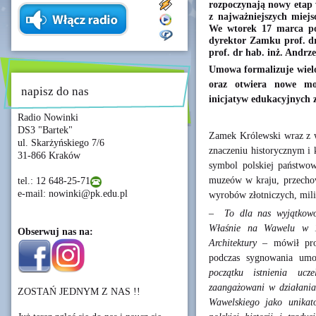
rozpoczynają nowy etap 
z najważniejszych miejs
We wtorek 17 marca por
dyrektor Zamku prof. dr
prof. dr hab. inż. Andrze
Umowa formalizuje wielo
oraz otwiera nowe moż
napisz do nas
inicjatyw edukacyjnych 
Radio Nowinki
DS3 "Bartek"
Zamek Królewski wraz z 
ul. Skarżyńskiego 7/6
znaczeniu historycznym i 
31-866 Kraków
symbol polskiej państwow
muzeów w kraju, przechow
tel.: 12 648-25-71
e-mail: nowinki@pk.edu.pl
wyrobów złotniczych, milit
– To dla nas wyjątkowo w
Właśnie na Wawelu w 19
Obserwuj nas na:
Architektury
– mówił pro
podczas sygnowania um
początku istnienia ucze
zaangażowani w działani
ZOSTAŃ JEDNYM Z NAS !!
Wawelskiego jako unikat