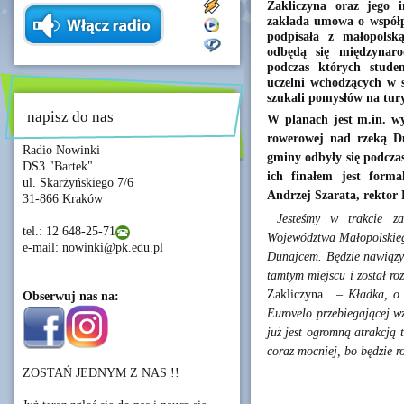
Zakliczyna oraz jego 
zakłada umowa o współp
podpisała z małopols
odbędą się międzynar
podczas których studen
uczelni wchodzących w 
szukali pomysłów na tury
napisz do nas
W planach jest m.in. wy
rowerowej nad rzeką Du
Radio Nowinki
gminy odbyły się podcz
DS3 "Bartek"
ich finałem jest forma
ul. Skarżyńskiego 7/6
Andrzej Szarata, rektor
31-866 Kraków
Jesteśmy w trakcie z
tel.: 12 648-25-71
Województwa Małopolskiego
e-mail: nowinki@pk.edu.pl
Dunajcem. Będzie nawiązyw
tamtym miejscu i został r
Zakliczyna.
–
Kładka, o 
Obserwuj nas na:
Eurovelo przebiegającej 
już jest ogromną atrakcją 
coraz mocniej, bo będzie
ZOSTAŃ JEDNYM Z NAS !!