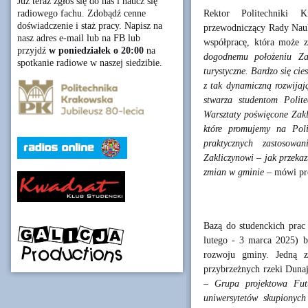
Już teraz zgłoś się do nas i naucz się
Rektor Politechniki K
radiowego fachu. Zdobądź cenne
doświadczenie i staż pracy. Napisz na
przewodniczący Rady Nauk
nasz adres e-mail lub na FB lub
współpracę, która może 
przyjdź
w poniedziałek o 20:00
na
dogodnemu położeniu Zak
spotkanie radiowe w naszej siedzibie.
turystyczne. Bardzo się cie
z tak dynamiczną rozwijaj
stwarza studentom Polite
Warsztaty poświęcone Zakl
które promujemy na Polit
praktycznych zastosowa
Zakliczynowi – jak przekaz
zmian w gminie
– mówi pro
Bazą do studenckich prac
lutego - 3 marca 2025) b
rozwoju gminy. Jedną z 
przybrzeżnych rzeki Dunaj
–
Grupa projektowa Fut
uniwersytetów skupiony