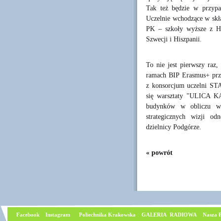
Tak też będzie w przyp
Uczelnie wchodzące w skł
PK – szkoły wyższe z Hol
Szwecji i Hiszpanii.
To nie jest pierwszy raz,
ramach BIP Erasmus+ prz
z konsorcjum uczelni ST
się warsztaty "ULICA K
budynków w obliczu wy
strategicznych wizji od
dzielnicy Podgórze.
« powrót
Facebook
I
nstagram
Poliechnika Krakowska
GALERIA RADIOWA
Nasza P