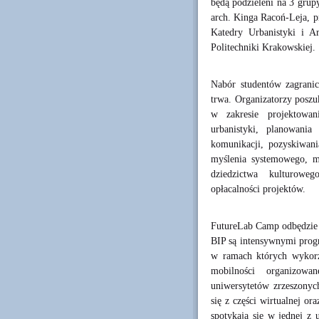
będą podzieleni na 3 grup
arch. Kinga Racoń-Leja, p
Katedry Urbanistyki i Ar
Politechniki Krakowskiej.
Nabór studentów zagrani
trwa. Organizatorzy poszu
w zakresie projektowani
urbanistyki, planowania 
komunikacji, pozyskiwani
myślenia systemowego, m
dziedzictwa kulturowe
opłacalności projektów.
FutureLab Camp odbędzie 
BIP są intensywnymi pro
w ramach których wykorz
mobilności organizow
uniwersytetów zrzeszony
się z części wirtualnej or
spotykają się w jednej z 