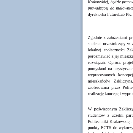
Krakowskiej, będzie praco
prowadzącej do malownic
dyrektorka FutureLab PK.
Zgodnie z założeniami p
studenci uczestniczący w 
lokalnej społeczności Z
porozmawiać z jej mieszk
rozwiązań. Oprócz proje
pomysłami na turystyczne 
wypracowanych koncepcj
mieszkańców Zakliczyn
zaoferowana przez Polit
realizację koncepcji wypr
W poświęconym Zaklicz
studentów z uczelni par
Politechniki Krakowskiej.
punkty ECTS do wykorzyst