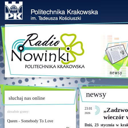
newsy
słuchaj nas online
23.01
„Zadzwoń
aktualnie gramy:
2026
wieczór
Queen - Somebody To Love
Dziś, 23 stycznia w kra