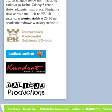
Już teraz zgłoś się do nas i naucz się
radiowego fachu. Zdobądź cenne
doświadczenie i staż pracy. Napisz na
nasz adres e-mail lub na FB lub
przyjdź
w poniedziałek o 20:00
na
spotkanie radiowe w naszej siedzibie.
Facebook
I
nstagram
Poliechnika Krakowska
GALERIA RADIOWA
Nasza P