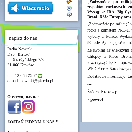
„Zadzwońcie po milicj
zespołów rockowych z
Wystąpią: IRA, Big Cyc
Broni, Róże Europy ora
„Zadzwońcie po milicję” t
rocka z klimatem PRL-u, u
wybory w Polsce. Wydarzen
napisz do nas
80. odważyli się głośno mó
Radio Nowinki
Ze swoimi największymi p
DS3 "Bartek"
Chłopcy z Placu Broni
ul. Skarżyńskiego 7/6
towarzyszyć będzie oprawa
31-866 Kraków
WFDiF oraz Narodowego A
tel.: 12 648-25-71
Dodatkowe informacje:
ta
e-mail: nowinki@pk.edu.pl
---
Źródło: Krakow.pl
Obserwuj nas na:
« powrót
ZOSTAŃ JEDNYM Z NAS !!