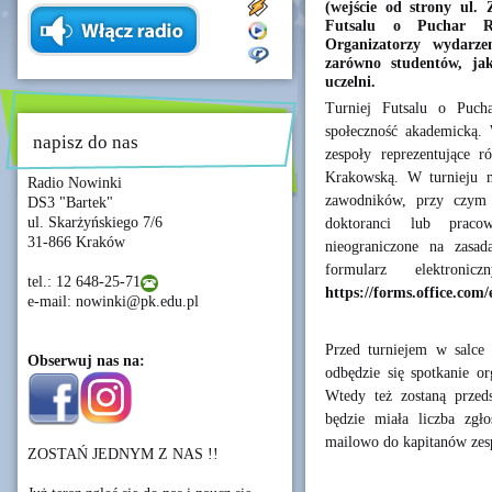
(wejście od strony ul. 
Futsalu o Puchar Rek
Organizatorzy wydarz
zarówno studentów, ja
uczelni.
Turniej Futsalu o Puch
społeczność akademicką. 
napisz do nas
zespoły reprezentujące r
Krakowską. W turnieju m
Radio Nowinki
zawodników, przy czym 
DS3 "Bartek"
ul. Skarżyńskiego 7/6
doktoranci lub praco
31-866 Kraków
nieograniczone na zasa
formularz elektron
tel.: 12 648-25-71
https://forms.office.co
e-mail: nowinki@pk.edu.pl
Przed turniejem w salce
Obserwuj nas na:
odbędzie się spotkanie o
Wtedy też zostaną przed
będzie miała liczba zgł
mailowo do kapitanów zes
ZOSTAŃ JEDNYM Z NAS !!