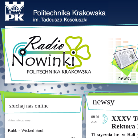
newsy
słuchaj nas online
08.01
XXXV Tu
aktualnie gramy:
2025
Rektora 
Kubb - Wicked Soul
11 stycznia br. w Hali