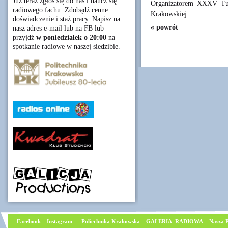
Już teraz zgłoś się do nas i naucz się
Organizatorem XXXV Turn
radiowego fachu. Zdobądź cenne
Krakowskiej.
doświadczenie i staż pracy. Napisz na
« powrót
nasz adres e-mail lub na FB lub
przyjdź
w poniedziałek o 20:00
na
spotkanie radiowe w naszej siedzibie.
Facebook
I
nstagram
Poliechnika Krakowska
GALERIA RADIOWA
Nasza P