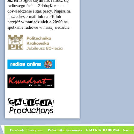
Już teraz zgłoś się do nas i naucz się
radiowego fachu. Zdobądź cenne
doświadczenie i staż pracy. Napisz na
nasz adres e-mail lub na FB lub
przyjdź
w poniedziałek o 20:00
na
spotkanie radiowe w naszej siedzibie.
Facebook
I
nstagram
Poliechnika Krakowska
GALERIA RADIOWA
Nasza P