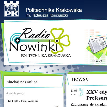
newsy
słuchaj nas online
11.03
XXV edyc
aktualnie gramy:
2026
Profesor
The Cult - Fire Woman
Zapraszamy do składan