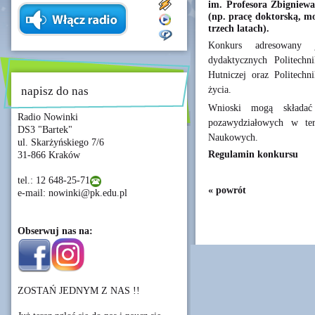
im. Profesora Zbigniew
(np. pracę doktorską, mo
trzech latach).
Konkurs adresowany 
dydaktycznych Politechn
Hutniczej oraz Politechn
życia.
napisz do nas
Wnioski mogą składać 
Radio Nowinki
pozawydziałowych w te
DS3 "Bartek"
Naukowych.
ul. Skarżyńskiego 7/6
Regulamin konkursu
31-866 Kraków
tel.: 12 648-25-71
« powrót
e-mail: nowinki@pk.edu.pl
Obserwuj nas na:
ZOSTAŃ JEDNYM Z NAS !!