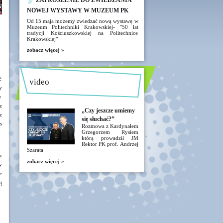
ZAPROSZENIE DO ZWIEDZANIA
NOWEJ WYSTAWY W MUZEUM PK
Od 15 maja możemy zwiedzać nową wystawę w
Muzeum Politechniki Krakowskiej- "50 lat
tradycji Kościuszkowskiej na Politechnice
Krakowskiej"
zobacz więcej »
ć
video
y
y
z
„Czy jeszcze umiemy
z
się słuchać?”
s
Rozmowa z Kardynałem
Grzegorzem Rysiem
którą prowadził JM
Rektor PK prof. Andrzej
Szarata
z
zobacz więcej »
y
e
ą