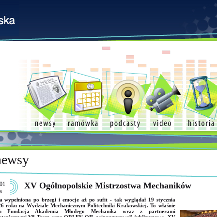
newsy
01
XV Ogólnopolskie Mistrzostwa Mechaników
6
a wypełniona po brzegi i emocje aż po sufit - tak wyglądał 19 stycznia
6 roku na Wydziale Mechanicznym Politechniki Krakowskiej. To właśnie
m Fundacja Akademia Młodego Mechanika wraz z partnerami