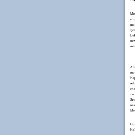
Sz
Mis
ed
mot
sys
Dz
ucz
mów
Amb
mot
Nap
odc
cho
zac
Spr
na
Me
Opr
Koł