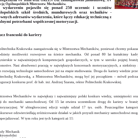
ategicznymi V8 Team oraz ORLEN OIL zainaugurowali jubileuszową, XV
cję Ogólnopolskich Mistrzostw Mechaników.
 wydarzeniu pojawiło się ponad 250 uczennic i uczniów
łopolskich szkół średnich, mundurowych oraz techników -
ównych adresatów wydarzenia, które łączy edukację techniczną z
alnymi potrzebami współczesnej motoryzacji.
ucz francuski do kariery
olitechnika Krakowska zaangażowała się w Mistrzostwa Mechaników, ponieważ chcemy pokaza
odzieży możliwości rozwojowe na ścieżce mechanika. Od ponad 80 lat kształcimy kadr
ynierskie w najważniejszych kompetencjach gospodarczych, w tym w szeroko pojętej branż
omotive. Nasi absolwenci pracują w największych koncernach motoryzacyjnych, a niektórzy 
h rozwijają technologie samochodowe już na etapie studiowania. Droga do kariery wiedzie prze
itechnikę Krakowską, a Mistrzostwa Mechaników, mogą być jej początkiem – mówił podcza
uguracji konkursu prof. dr hab. inż. Andrzej Szarata, rektor Politechniki Krakowskiej.
trzostwa Mechaników to największy i najważniejszy polski konkurs wiedzy, umiejętności ora
ji do mechaniki samochodowej. Od 15 lat otwiera uczestnikom drogę do kariery w branż
oryzacyjnej. W ubiegłorocznej edycji wzięło udział 17 tys. osób. Poszczególne kategori
kursowe odzwierciedlają zróżnicowanie działań w jakich przyszli mechanicy samochodowi mog
 specjalizować. W tym roku jest tych kategorii aż 11:
ody Mechanik
ktromobilni