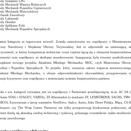
dy Instalator LPG
dy Mechanik Maszyn Rolniczych
dy Mechanik Pojazdów Ciężarowych
ody Mechanik Motocyklowy
chanik Zawodowy
dy Lakiernik
dy Detailer
dy Aplikator Folii
dy Mechanik Pojazdów Specjalnych
atnia kategoria to tegoroczna nowość. Została zainicjowana we współpracy z Ministerstwe
ony Narodowej i Wojskiem Obrony Terytorialnej. Jest to odpowiedź na zmieniającą si
czywistość, w której kompetencje techniczne coraz częściej łączą się z obszarem bezpieczeństwa
onności oraz współpracy ze służbami mundurowymi. Inauguracja była również symboliczny
czątkiem nowego projektu Akademii Młodego Mechanika: MOC, czyli Mistrzostwa Obron
ilnej i Pojazdów Specjalnych. To projekt, który rozszerza zakres wsparcia merytoryczneg
demii Młodego Mechanika, o obszar odpowiedzialności obywatelskiej, przygotowania n
uacje kryzysowe oraz współpracy z instytucjami systemu bezpieczeństwa państwa.
da z ww. kategorii rozwijana jest we współpracy z Partnerami przedsięwzięcia, m.in. AC SA (
rkami STAG i STAGEV, VARTA), ZF Aftermarket (z markami ZF, LEMFÖRDER, SACHS, TRW 
CO), Eurowarszat z siecią wasztatów NexDrive, Stalco, Autos, John Deere Polska, Mipa, CS-II
expert, czy The Wrap Center. Partnerzy nie tylko przygotowują konkurencje praktyczne, al
nież dzielą się aktualną wiedzą techniczną i rynkową, pokazując uczestnikom realne możliwośc
zwoju zawodowego.