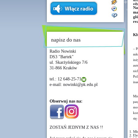
str
edy
Na
ma
gł
re
Kl
napisz do nas
– P
Radio Nowinki
mł
DS3 "Bartek"
inż
ul. Skarżyńskiego 7/6
aut
31-866 Kraków
nic
Pol
tel.: 12 648-25-71
ina
e-mail: nowinki@pk.edu.pl
Mis
Obserwuj nas na:
pas
mot
kon
się
ZOSTAŃ JEDNYM Z NAS !!
Mł
Ele