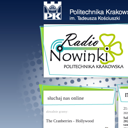
słuchaj nas online
21.
aktualnie gramy:
202
Sal
The Cranberries - Hollywood
202
ta