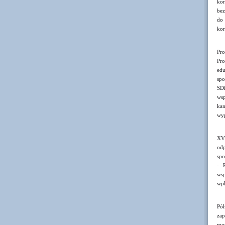
kor
bez
do 
kor
Pro
Pro
ed
spo
SDi
wsp
kan
wyp
XV 
odp
spo
- P
wsp
wpł
Pół
zap
mot