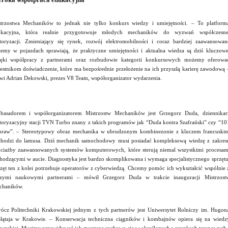
eroka współpraca edukacyjna
trzostwa Mechaników to jednak nie tylko konkurs wiedzy i umiejętności. – To platform
ukacyjna, która realnie przygotowuje młodych mechaników do wyzwań współczesne
oryzacji. Zmieniający się rynek, rozwój elektromobilności i coraz bardziej zaawansowan
temy w pojazdach sprawiają, że praktyczne umiejętności i aktualna wiedza są dziś kluczowe
ięki współpracy z partnerami oraz rozbudowie kategorii konkursowych możemy oferowa
estnikom doświadczenie, które ma bezpośrednie przełożenie na ich przyszłą karierę zawodową 
i Adrian Dekowski, prezes V8 Team, współorganizator wydarzenia.
asadorem i współorganizatorem Mistrzostw Mechaników jest Grzegorz Duda, dziennikar
oryzacyjny stacji TVN Turbo znany z takich programów jak “Duda kontra Szafrański” czy “10
raw”. – Stereotypowy obraz mechanika w ubrudzonym kombinezonie z kluczem francuski
hodzi do lamusa. Dziś mechanik samochodowy musi posiadać kompleksową wiedzę z zakres
ciażby zaawansowanych systemów komputerowych, które sterują niemal wszystkimi procesam
hodzącymi w aucie. Diagnostyka jest bardzo skomplikowana i wymaga specjalistycznego sprzętu
zęt ten z kolei potrzebuje operatorów z cyberwiedzą. Chcemy pomóc ich wykształcić wspólnie 
szymi naukowymi partnerami – mówił Grzegorz Duda w trakcie inauguracji Mistrzost
chaników.
ócz Politechniki Krakowskiej jednym z tych partnerów jest Uniwersytet Rolniczy im. Hugon
łątaja w Krakowie. – Konserwacja techniczna ciągników i kombajnów opiera się na wiedz