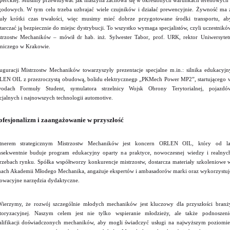
perckiej. Musimy przewidywać jak maszyna zachowa się w określonych warunkach terenowych 
odowych. W tym celu trzeba uzbrajać wiele czujników i działać prewencyjnie. Żywność ma 
uły krótki czas trwałości, więc musimy mieć dobrze przygotowane środki transportu, ab
tarczać ją bezpiecznie do miejsc dystrybucji. To wszystko wymaga specjalistów, czyli uczestnikó
trzostw Mechaników – mówił dr hab. inż. Sylwester Tabor, prof. URK, rektor Uniwersytet
niczego w Krakowie.
uguracji Mistrzostw Mechaników towarzyszyły prezentacje specjalne m.in.: silnika edukacyjn
EN OIL z przezroczystą obudową, bolidu elektrycznegp „PKMech Power MP2”, startującego 
wodach Formuły Student, symulatora strzelnicy Wojsk Obrony Terytorialnej, pojazdó
cjalnych i najnowszych technologii automotive.
ofesjonalizm i zaangażowanie w przyszłość
rtnerem strategicznym Mistrzostw Mechaników jest koncern ORLEN OIL, który od la
sekwentnie buduje program edukacyjny oparty na praktyce, nowoczesnej wiedzy i realnyc
rzebach rynku. Spółka współtworzy konkurencje mistrzostw, dostarcza materiały szkoleniowe 
ach Akademii Młodego Mechanika, angażuje ekspertów i ambasadorów marki oraz wykorzystuj
owacyjne narzędzia dydaktyczne.
ierzymy, że rozwój szczególnie młodych mechaników jest kluczowy dla przyszłości branż
oryzacyjnej. Naszym celem jest nie tylko wspieranie młodzieży, ale także podnoszeni
lifikacji doświadczonych mechaników, aby mogli świadczyć usługi na najwyższym poziomie