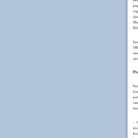
eks
pog
reg
dos
Mis
Rol
Ina
ORL
za
spe
Pr
Pa
kon
pot
ram
inn
– W
mot
kwa