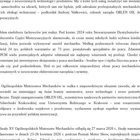
zystając z nowoczesnych technologii i produktów. My z kolei tych usług świadczyć nie możem
 samochodów na ulicach, których tam nie będzie, jeśli zabraknie profesjonalnych mechanikó
ich obsługi technicznej – podkreślał Andrzej Wałkowicz, członek zarządu ORLEN OIL ds
poracyjnych.
blem niedoboru fachowców jest realny. Pod koniec 2024 roku Stowarzyszenie Dystrybutorów 
ducentów Części Motoryzacyjnych alarmowało, że coraz mniej młodych ludzi wybiera ścieżk
ukacji, która pozwala wykonywać zawód mechanika. Według podawanych wówczas danyc
śród 24 tys. polskich warsztatów aż 75 proc. poszukiwało specjalistów do pracy. Zdanie
PCM wielu potencjalnych adeptów odstraszał nie najlepszy wizerunek tej profesji. Chodzi 
omniane już stereotypowe skojarzenia z praca mechanika - brudne ręce i ciężka fizyczna praca 
ale czy pod podnośnikiem. Dziś to już całkowicie nieprawdziwy obraz pracy mechaników
osażonych w nowoczesne elektroniczne narzędzia i systemy.
Ogólnopolskie Mistrzostwa Mechaników to walka z nieprawdziwym obrazem zawodu, ale te
owiedź na zmieniający się świat branży automotive, nowe technologie i nowe potrzeb
łeczne. Dzięki zaangażowaniu ORLEN OIL, uczestnictwu naukowych partnerów merytorycznyc
olitechniki Krakowskiej oraz Uniwersytetu Rolniczego w Krakowie - oraz rozszerzeni
ółpracy o środowiska wojskowe i proobronne, wydarzenie zyskuje zupełnie nowy wymia
ywu na przyszłość polskiej motoryzacji.
finały XV Ogólnopolskich Mistrzostw Mechaników odbędą się 27 marca 2026 r., finały natomias
lanowano w dniach 23-26 kwietnia 2026 r. podczas Poznań Motor Show, największych targó
oryzacyjnych w Polsce. Udział w tym wydarzeniu i spotkania z finalistami Mistrzost