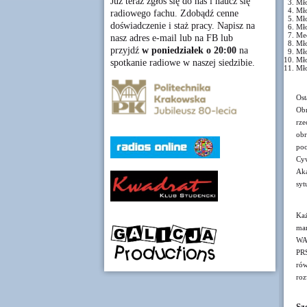
Już teraz zgłoś się do nas i naucz się
Mło
Mło
radiowego fachu. Zdobądź cenne
Mło
doświadczenie i staż pracy. Napisz na
Mł
Me
nasz adres e-mail lub na FB lub
Mło
przyjdź
w poniedziałek o 20:00
na
Mło
Mło
spotkanie radiowe w naszej siedzibie.
Mło
Ost
Obr
rze
obr
po
Cyw
Aka
syt
Każ
ma
WAB
PRS
rów
ro