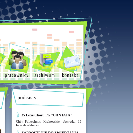
podcasty
35 Lecie Chóru PK "CANTATA"
Chór Politechniki Krakowskiej obchodzi 35-
lecie działalności