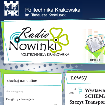
newsy
słuchaj nas online
18.03
Wystawa
aktualnie gramy:
2026
SCHEMAT
Daughtry - Renegade
Szczyt Transpo