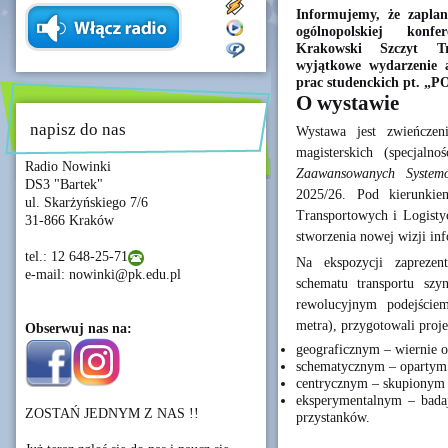
Informujemy, że zapla
ogólnopolskiej konfe
Krakowski Szczyt Tr
wyjątkowe wydarzenie a
prac studenckich pt.
O wystawie
napisz do nas
Wystawa jest zwieńczen
magisterskich (specjaln
Radio Nowinki
Zaawansowanych System
DS3 "Bartek"
2025/26. Pod kierunkie
ul. Skarżyńskiego 7/6
Transportowych i Logisty
31-866 Kraków
stworzenia nowej wizji inf
tel.: 12 648-25-71
Na ekspozycji zaprezent
e-mail: nowinki@pk.edu.pl
schematu transportu szy
rewolucyjnym podejście
metra), przygotowali proj
Obserwuj nas na:
geograficznym – wiernie o
schematycznym – opartym n
centrycznym – skupionym 
eksperymentalnym – bada
ZOSTAŃ JEDNYM Z NAS !!
przystanków.