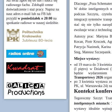
Już teraz zgłoś się do nas i naucz się
Dlaczego „Poza Schemate
radiowego fachu. Zdobądź cenne
W dobie inteligentnych m
doświadczenie i staż pracy. Napisz na
nasz adres e-mail lub na FB lub
podczas Szczytu, czytel
przyjdź
w poniedziałek o 20:00
na
integracji systemów trans
spotkanie radiowe w naszej siedzibie.
stać się nie tylko narzęd
ewoluuje wraz z technolog
Autorzy prac: Martyna B
Kocan, Piotr Kruczek, Ag
Patrycja Nazimek, Karina
Steg, Mateusz Szczepanik.
Miejsce wystawy:
od 19 marca do 3 kwietnia
(I piętro) w Działowni
będzie wydarzeniem 
Transportowy 2026
organ
po 3 kwietnia wystawa z
PK, ul. Warszawska 24) na
Kontekst konfer
Tegoroczny Szczyt Tr
inteligentnych miastach: 
wystawy idealnie wpisu