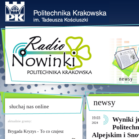
newsy
słuchaj nas online
19.03
Wyniki j
aktualnie gramy:
2024
Politech
Brygada Kryzys - To co czujesz
Alpejskim i Sn