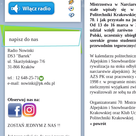
Mistrzostwa w Narciar
stałe wpisały się w
Politechniki Krakowskie
70. i jak przystało na j
Od 13 do 16 marca w 
udział wzięli zarówno 
Polski, uczestnicy ubie
napisz do nas
szerokie grono studen
przewodnim tegorocznych
Radio Nowinki
W kalendarzu politechnic
DS3 "Bartek"
Alpejskim i Snowboardzie s
ul. Skarżyńskiego 7/6
rywalizacja na stoku odby
31-866 Kraków
narciarstwie alpejskim). Je
AZS PK oraz pracownicy 
tel.: 12 648-25-71
1998 r. w programie mistr
e-mail: nowinki@pk.edu.pl
nielicznymi wyjątkami zw
rywalizowali ze sobą na 
Obserwuj nas na:
Organizatorami 70. Mistrz
Alpejskim i Snowboardzie 
Krakowskiej oraz Klub U
Politechniki Krakowskiej
« powrót
ZOSTAŃ JEDNYM Z NAS !!