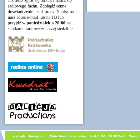
Już teraz zgłoś się do nas i naucz się
radiowego fachu. Zdobądź cenne
doświadczenie i staż pracy. Napisz na
nasz adres e-mail lub na FB lub
przyjdź
w poniedziałek o 20:00
na
spotkanie radiowe w naszej siedzibie.
Facebook
I
nstagram
Poliechnika Krakowska
GALERIA RADIOWA
Nasza P