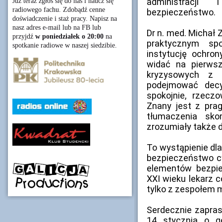
administracji
Już teraz zgłoś się do nas i naucz się
radiowego fachu. Zdobądź cenne
bezpieczeństwo.
doświadczenie i staż pracy. Napisz na
nasz adres e-mail lub na FB lub
Dr n. med. Michał 
przyjdź
w poniedziałek o 20:00
na
praktycznym sp
spotkanie radiowe w naszej siedzibie.
instytucję ochron
widać na pierws
kryzysowych z 
podejmować decy
spokojnie, rzecz
Znany jest z pra
tłumaczenia sk
zrozumiały także d
To wystąpienie dla
bezpieczeństwo c
elementów bezpi
XXI wieku lekarz 
tylko z zespołem 
Serdecznie zapra
14 stycznia o g