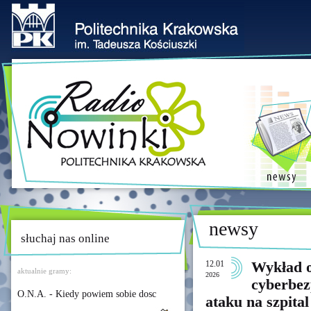
newsy
słuchaj nas online
12.01
Wykład o
aktualnie gramy:
2026
cyberbezp
O.N.A. - Kiedy powiem sobie dosc
ataku na szpit