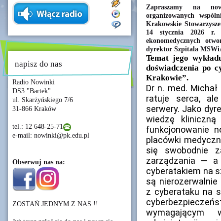
Zapraszamy na now
organizowanych wspóln
Krakowskie Stowarzysz
14 stycznia 2026 r
ekonomedycznych otwo
dyrektor Szpitala MSWi
Temat jego wykładu
napisz do nas
doświadczenia po c
Krakowie”.
Radio Nowinki
Dr n. med. Michał 
DS3 "Bartek"
ratuje serca, al
ul. Skarżyńskiego 7/6
serwery. Jako dyr
31-866 Kraków
wiedzę kliniczną
tel.: 12 648-25-71
funkcjonowanie n
e-mail: nowinki@pk.edu.pl
placówki medyczn
się swobodnie z
zarządzania — a
Obserwuj nas na:
cyberatakiem na sz
są nierozerwalnie
z cyberataku na s
cyberbezpieczeńs
ZOSTAŃ JEDNYM Z NAS !!
wymagającym ws