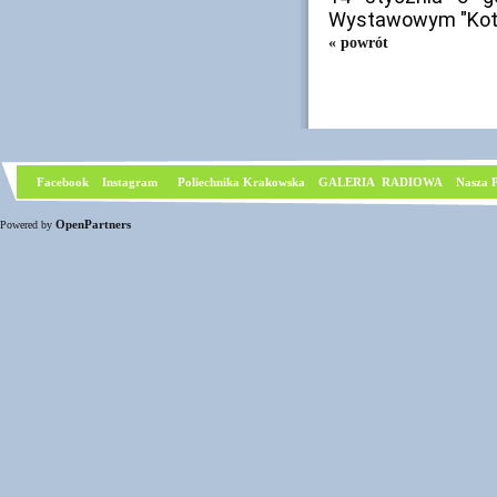
Wystawowym "Kotło
« powrót
Facebook
I
nstagram
Poliechnika Krakowska
GALERIA RADIOWA
Nasza P
OpenPartners
Powered by