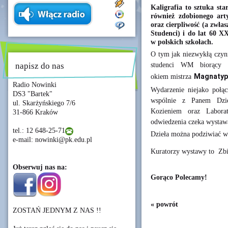
Kaligrafia to sztuka sta
również zdobionego art
oraz cierpliwość (a zwłas
Studenci) i do lat 60 
w polskich szkołach.
O tym jak niezwykłą czynno
studenci WM biorący ud
napisz do nas
okiem mistrza
Magnatyp
Radio Nowinki
Wydarzenie niejako połąc
DS3 "Bartek"
wspólnie z Panem Dzi
ul. Skarżyńskiego 7/6
Kozieniem oraz Labora
31-866 Kraków
odwiedzenia czeka wystawa
tel.: 12 648-25-71
Dzieła można podziwiać w
e-mail: nowinki@pk.edu.pl
Kuratorzy wystawy to Zbi
Obserwuj nas na:
Gorąco Polecamy!
« powrót
ZOSTAŃ JEDNYM Z NAS !!