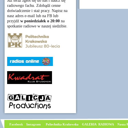
Już teraz zgłoś się do nas i naucz się
radiowego fachu. Zdobądź cenne
doświadczenie i staż pracy. Napisz na
nasz adres e-mail lub na FB lub
przyjdź
w poniedziałek o 20:00
na
spotkanie radiowe w naszej siedzibie.
Facebook
I
nstagram
Poliechnika Krakowska
GALERIA RADIOWA
Nasza P