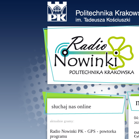
słuchaj nas online
04.
aktualnie gramy:
202
Radio Nowinki PK - GPS - powtorka
Od
programu
Cy