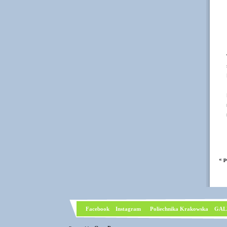
« p
Facebook
I
nstagram
Poliechnika Krakowska
GAL