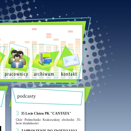
podcasty
35 Lecie Chóru PK "CANTATA"
Chór Politechniki Krakowskiej obchodzi 35-
lecie działalności