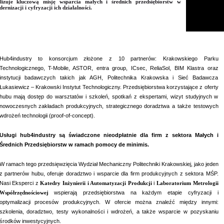
lizuje kluczową misję wsparcia małych i średnich przedsiębiorstw w
ernizacji i cyfryzacji ich działalności.
Hub4industry to konsorcjum złożone z 10 partnerów: Krakowskiego Parku
Technologicznego, T-Mobile, ASTOR, entra group, ICsec, ReliaSol, BIM Klastra oraz
instytucji badawczych takich jak AGH, Politechnika Krakowska i Sieć Badawcza
Łukasiewicz – Krakowski Instytut Technologiczny. Przedsiębiorstwa korzystające z oferty
hubu mają dostęp do warsztatów i szkoleń, spotkań z ekspertami, wizyt studyjnych w
nowoczesnych zakładach produkcyjnych, strategicznego doradztwa a także testowych
wdrożeń technologii (proof-of-concept).
Usługi hub4industry są świadczone nieodpłatnie dla firm z sektora Małych i
Średnich Przedsiębiorstw w ramach pomocy de minimis.
W ramach tego przedsięwzięcia Wydział Mechaniczny Politechniki Krakowskiej, jako jeden
z partnerów hubu, oferuje doradztwo i wsparcie dla firm produkcyjnych z sektora MŚP.
Nasi Eksperci z
Katedry Inżynierii i Automatyzacji Produkcji
i
Laboratorium Metrologii
Współrzędnościowej
wspierają przedsiębiorstwa na każdym etapie cyfryzacji i
optymalizacji procesów produkcyjnych. W ofercie można znaleźć między innymi:
szkolenia, doradztwo, testy wykonalności i wdrożeń, a także wsparcie w pozyskaniu
środków inwestycyjnych.