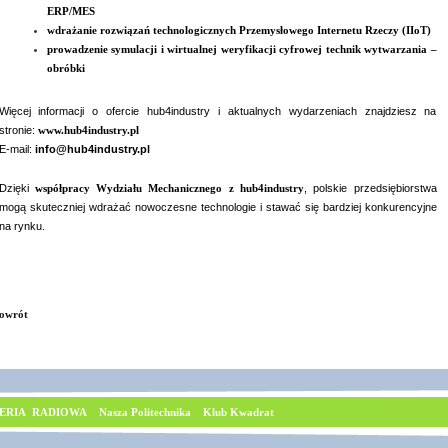
ERP/MES
wdrażanie rozwiązań technologicznych Przemysłowego Internetu Rzeczy (IIoT)
prowadzenie symulacji i wirtualnej weryfikacji cyfrowej technik wytwarzania –
obróbki
Więcej informacji o ofercie hub4industry i aktualnych wydarzeniach znajdziesz na
stronie:
www.hub4industry.pl
E-mail:
info@hub4industry.pl
Dzięki
współpracy Wydziału Mechanicznego z hub4industry
, polskie przedsiębiorstwa
mogą skuteczniej wdrażać nowoczesne technologie i stawać się bardziej konkurencyjne
na rynku.
owrót
ERIA RADIOWA
Nasza Politechnika
Klub Kwadrat
© Copyrig