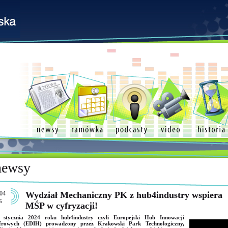
newsy
04
Wydział Mechaniczny PK z hub4industry wspiera
5
MŚP w cyfryzacji!
 stycznia 2024 roku hub4industry czyli Europejski Hub Innowacji
frowych (EDIH) prowadzony przez Krakowski Park Technologiczny,