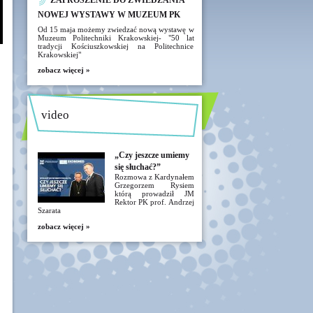
ZAPROSZENIE DO ZWIEDZANIA
NOWEJ WYSTAWY W MUZEUM PK
Od 15 maja możemy zwiedzać nową wystawę w
Muzeum Politechniki Krakowskiej- "50 lat
tradycji Kościuszkowskiej na Politechnice
Krakowskiej"
zobacz więcej »
video
„Czy jeszcze umiemy
się słuchać?”
Rozmowa z Kardynałem
Grzegorzem Rysiem
którą prowadził JM
Rektor PK prof. Andrzej
Szarata
zobacz więcej »